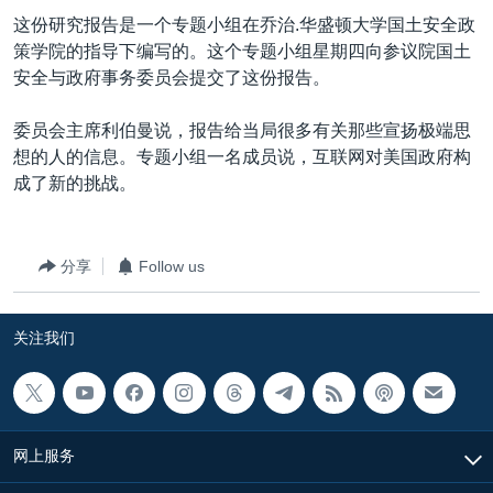
VOA视频
欧洲
科教·文娱·体健
白宫要闻
转
这份研究报告是一个专题小组在乔治.华盛顿大学国土安全政
到
VOA今日焦点
非洲
军事
国会报道
策学院的指导下编写的。这个专题小组星期四向参议院国土
检
安全与政府事务委员会提交了这份报告。
中文广播
美洲
劳工
美中关系
索
全球议题
环境
美国建国250周年
委员会主席利伯曼说，报告给当局很多有关那些宣扬极端思
关注我们
想的人的信息。专题小组一名成员说，互联网对美国政府构
埃博拉疫情
成了新的挑战。
美国之音专访
重要讲话与声明
分享
Follow us
台海两岸关系
其他语言网站
南中国海争端
关注我们
关注西藏
关注新疆
GEN Z 看美国
网上服务