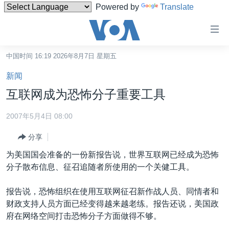
Powered by
Translate
无
障
碍
中国时间 16:19 2026年8月7日 星期五
主页
链
新闻
接
美国
互联网成为恐怖分子重要工具
跳
中国
转
2007年5月4日 08:00
台湾
到
分享
内
港澳
容
为美国国会准备的一份新报告说，世界互联网已经成为恐怖
国际
跳
分子散布信息、征召追随者所使用的一个关健工具。
转
分类新闻
最新国际新闻
到
报告说，恐怖组织在使用互联网征召新作战人员、同情者和
美中关系
印太
经济·金融·贸易
导
财政支持人员方面已经变得越来越老练。报告还说，美国政
航
热点专题
中东
人权·法律·宗教
府在网络空间打击恐怖分子方面做得不够。
跳