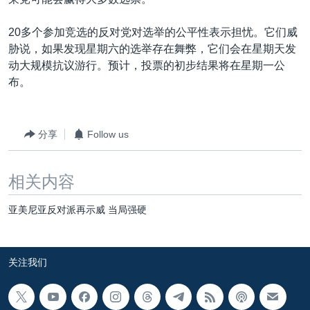
VOA视频
欧洲
科教·文娱·体健
白宫要闻
转
到
VOA今日焦点
非洲
军事
国会报道
20多个参加竞选的反对党对选举的公平性表示担忧。它们威
检
胁说，如果发现星期六的选举存在舞弊，它们会在星期天发
中文广播
美洲
劳工
美中关系
索
动大规模抗议游行。预计，投票的初步结果将在星期一公
全球议题
环境
美国建国250周年
布。
关注我们
埃博拉疫情
美国之音专访
分享
Follow us
重要讲话与声明
相关内容
台海两岸关系
其他语言网站
南中国海争端
亚美尼亚反对派再示威 当局强硬
关注西藏
关注新疆
关注我们
GEN Z 看美国