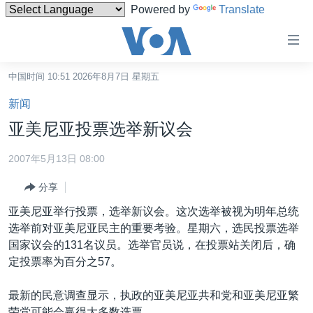
Powered by
Translate
无
障
碍
中国时间 10:51 2026年8月7日 星期五
主页
链
新闻
接
美国
亚美尼亚投票选举新议会
跳
中国
转
2007年5月13日 08:00
台湾
到
分享
内
港澳
容
亚美尼亚举行投票，选举新议会。这次选举被视为明年总统
国际
跳
选举前对亚美尼亚民主的重要考验。星期六，选民投票选举
转
分类新闻
最新国际新闻
国家议会的131名议员。选举官员说，在投票站关闭后，确
到
定投票率为百分之57。
美中关系
印太
经济·金融·贸易
导
航
热点专题
中东
人权·法律·宗教
最新的民意调查显示，执政的亚美尼亚共和党和亚美尼亚繁
跳
荣党可能会赢得大多数选票。