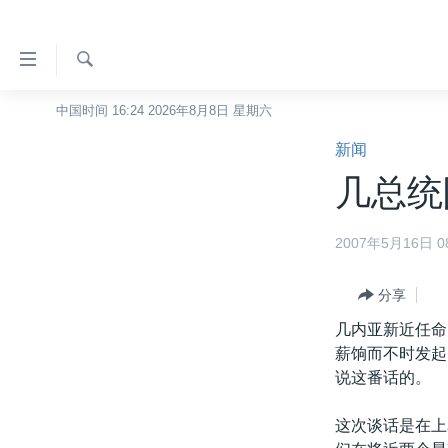
无
障
碍
检
中国时间 16:24 2026年8月8日 星期六
主页
索
链
新闻
美国
接
几总统
中国
跳
转
台湾
2007年5月16日 08
到
港澳
内
容
分享
国际
跳
几内亚新近任命
分类新闻
最新国际新闻
转
薪饷而不时发起
到
美中关系
印太
经济·金融·贸易
说这番话的。
导
热点专题
中东
人权·法律·宗教
航
这次谈话是在上
跳
VOA视频
欧洲
科教·文娱·体健
白宫要闻