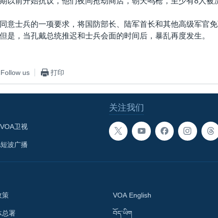
期以前开始抗议，他们夜间抢劫商店，朝天鸣枪，至少有8人被
同意士兵的一项要求，将国防部长、陆军首长和其他高级军官免
但是，当孔戴总统推迟和士兵会面的时间后，暴乱再度发生。
Follow us
打印
关注我们
VOA卫视
A短波广播
政策
VOA English
体总署
བོད་ཡིག