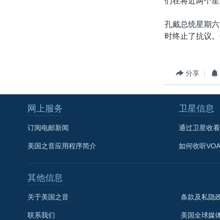
们在将近两个星
转
VOA今日焦点
非洲
军事
国会报道
到
孔戴总统星期六
检
中文广播
美洲
劳工
美中关系
时终止了抗议。
索
全球议题
环境
美国建国250周年
埃博拉疫情
分享
美国之音专访
重要讲话与声明
网上服务
卫星信息
台海两岸关系
订阅电邮新闻
通过卫星收看
南中国海争端
美国之音应用程序简介
如何收听VO
关注西藏
关注新疆
其他信息
GEN Z 看美国
关于美国之音
条款及私隐
联系我们
美国全球媒