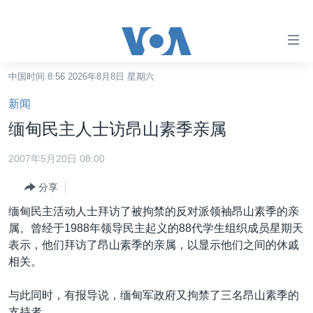
无
障
碍
中国时间 8:56 2026年8月8日 星期六
主页
链
新闻
接
美国
缅甸民主人士访昂山素季亲属
跳
中国
转
2007年5月20日 08:00
台湾
到
分享
内
港澳
容
缅甸民主活动人士拜访了被拘禁的反对派领袖昂山素季的亲
国际
跳
属。曾经于1988年领导民主起义的88代学生组织成员星期天
转
分类新闻
最新国际新闻
表示，他们拜访了昂山素季的亲属，以显示他们之间的休戚
到
相关。
美中关系
印太
经济·金融·贸易
导
航
热点专题
中东
人权·法律·宗教
与此同时，有报导说，缅甸军政府又拘禁了三名昂山素季的
跳
支持者。