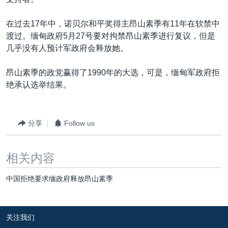
VOA视频
欧洲
科教·文娱·体健
白宫要闻
转
到
VOA今日焦点
非洲
军事
国会报道
在过去17年中，诺贝尔和平奖得主昂山素季有11年在软禁中
检
渡过。缅甸政府5月27号要对拘禁昂山素季进行复议，但是
中文广播
美洲
劳工
美中关系
索
几乎没有人预计军政府会释放她。
全球议题
环境
美国建国250周年
关注我们
昂山素季的政党赢得了1990年的大选，可是，缅甸军政府拒
埃博拉疫情
绝承认选举结果。
美国之音专访
重要讲话与声明
分享
Follow us
台海两岸关系
其他语言网站
南中国海争端
相关内容
关注西藏
中国拒绝要求缅政府释放昂山素季
关注新疆
GEN Z 看美国
关注我们