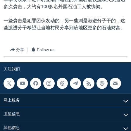
VOA视频
欧洲
科教·文娱·体健
白宫要闻
转
多次袭击，大约有100多名外国石油工人被绑架。
到
VOA今日焦点
非洲
军事
国会报道
检
一些袭击是犯罪团伙发动的，另一些则是激进分子干的，这
中文广播
美洲
劳工
美中关系
索
些激进分子希望让当地村民分享到该地区更多的石油财富。
全球议题
环境
美国建国250周年
关注我们
埃博拉疫情
分享
Follow us
美国之音专访
重要讲话与声明
关注我们
台海两岸关系
其他语言网站
南中国海争端
关注西藏
网上服务
关注新疆
卫星信息
GEN Z 看美国
其他信息