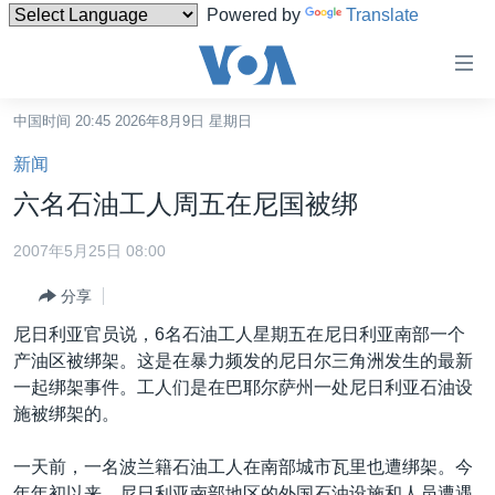
Powered by
Translate
无
障
碍
中国时间 20:45 2026年8月9日 星期日
主页
链
新闻
接
美国
六名石油工人周五在尼国被绑
跳
中国
转
2007年5月25日 08:00
台湾
到
分享
内
港澳
容
尼日利亚官员说，6名石油工人星期五在尼日利亚南部一个
国际
跳
产油区被绑架。这是在暴力频发的尼日尔三角洲发生的最新
转
分类新闻
最新国际新闻
一起绑架事件。工人们是在巴耶尔萨州一处尼日利亚石油设
到
施被绑架的。
美中关系
印太
经济·金融·贸易
导
航
热点专题
中东
人权·法律·宗教
一天前，一名波兰籍石油工人在南部城市瓦里也遭绑架。今
跳
年年初以来，尼日利亚南部地区的外国石油设施和人员遭遇