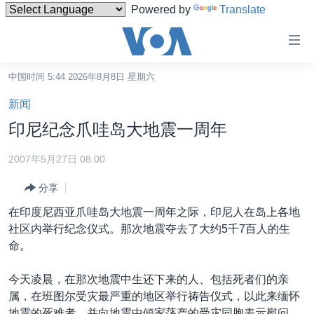
Powered by
Translate
无
障
碍
中国时间 5:44 2026年8月8日 星期六
主页
链
新闻
接
美国
印尼纪念爪哇岛大地震一周年
跳
中国
转
2007年5月27日 08:00
台湾
到
分享
内
港澳
容
在印度尼西亚爪哇岛大地震一周年之际，印尼人在岛上各地
国际
跳
社区内举行纪念仪式。那次地震夺去了大约5千7百人的生
转
分类新闻
最新国际新闻
命。
到
美中关系
印太
经济·金融·贸易
导
今天凌晨，在那次地震中生还下来的人、包括死者们的亲
航
热点专题
中东
人权·法律·宗教
属，在班图尔受灾最严重的地区举行祷告仪式，以此来缅怀
跳
地震的死难者，并向地震中倾家荡产的受灾同胞表示慰问。