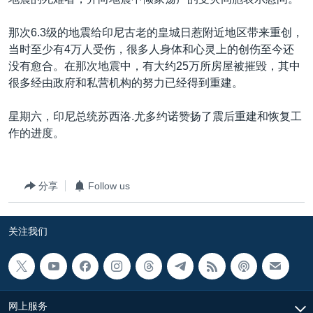
VOA视频
欧洲
科教·文娱·体健
白宫要闻
转
到
VOA今日焦点
非洲
军事
国会报道
那次6.3级的地震给印尼古老的皇城日惹附近地区带来重创，
检
当时至少有4万人受伤，很多人身体和心灵上的创伤至今还
中文广播
美洲
劳工
美中关系
索
没有愈合。在那次地震中，有大约25万所房屋被摧毁，其中
全球议题
环境
美国建国250周年
很多经由政府和私营机构的努力已经得到重建。
关注我们
埃博拉疫情
星期六，印尼总统苏西洛.尤多约诺赞扬了震后重建和恢复工
美国之音专访
作的进度。
重要讲话与声明
台海两岸关系
分享
Follow us
其他语言网站
南中国海争端
关注我们
关注西藏
关注新疆
GEN Z 看美国
网上服务