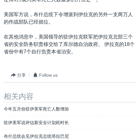
VOA视频
欧洲
科教·文娱·体健
白宫要闻
转
到
VOA今日焦点
非洲
军事
国会报道
美国军方说，布什总统下令增派到伊拉克的另外一支两万人
检
的作战部队已经就位。
中文广播
美洲
劳工
美中关系
索
全球议题
环境
美国建国250周年
在其他消息中，美国领导的驻伊拉克联军把伊拉克北部三个
关注我们
省的安全防务职责移交给了库尔德自治政府。 伊拉克的18个
埃博拉疫情
省份中有7个自行负责本省治安。
美国之音专访
重要讲话与声明
分享
Follow us
台海两岸关系
其他语言网站
南中国海争端
相关内容
关注西藏
今年五月份驻伊美军死亡人数增加
关注新疆
驻伊美军说评估新安全计划耗时长
GEN Z 看美国
布什总统会见伊拉克总统塔拉巴尼