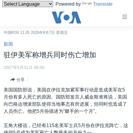
Powered by
Translate
无
障
碍
中国时间 11:05 2026年8月7日 星期五
主页
链
新闻
接
美国
驻伊美军称增兵同时伤亡增加
跳
中国
转
2007年5月31日 08:00
台湾
到
分享
内
港澳
容
美国国防部说，美国在伊拉克加紧军事行动是造成美军在5
国际
跳
月份有多人死亡的原因。国防部发言人威金斯准将说，美国
转
分类新闻
最新国际新闻
向巴格达增派部队使得当地事态有所进展，但同时也造成了
到
人员伤亡。他把5月份描述为“棘手的一个月”。
美中关系
印太
经济·金融·贸易
导
航
热点专题
中东
人权·法律·宗教
五角大楼说，已经有115名美军士兵5月份在伊拉克阵亡，这
跳
使得5月成为美军死亡人数最多的月份之一。