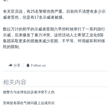
VOA视频
欧洲
科教·文娱·体健
白宫要闻
转
到
VOA今日焦点
非洲
军事
国会报道
有关官员说，有25名警察伤势严重。目前尚不清楚有多少示
检
威者受伤，但是有17名示威者被捕。
中文广播
美洲
劳工
美中关系
索
全球议题
环境
美国建国250周年
数以万计的和平的示威者星期六早些时候举行了一系列游行
关注我们
示威，后来爆发了暴力冲突。这些活动人士希望工业化8国
埃博拉疫情
集团采取更多的措施来减少贫困、不平等、环境破坏和对移
美国之音专访
民的限制。
重要讲话与声明
台海两岸关系
分享
Follow us
其他语言网站
南中国海争端
相关内容
关注西藏
关注新疆
德警方与全球化抗议者冲突千人伤
GEN Z 看美国
安南促各国在气候问题上达成共识