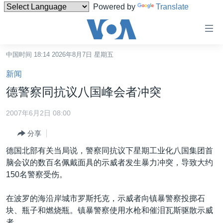
Powered by
Translate
无
障
碍
中国时间 18:14 2026年8月7日 星期五
主页
链
新闻
接
美国
德警察同抗议八国峰会者冲突
跳
中国
转
2007年6月2日 08:00
台湾
到
分享
内
港澳
容
德国北部有关当局说，警察同抗议下星期工业化八国集团首
国际
跳
脑会议的数百名佩戴面具的示威者发生暴力冲突，导致大约
转
分类新闻
最新国际新闻
150名警察受伤。
到
美中关系
印太
经济·金融·贸易
导
在波罗的海沿岸城市罗斯托克，示威者向镇暴警察投掷石
航
热点专题
中东
人权·法律·宗教
块、瓶子和燃烧瓶。镇暴警察使用水枪和催泪瓦斯驱散示威
跳
者。