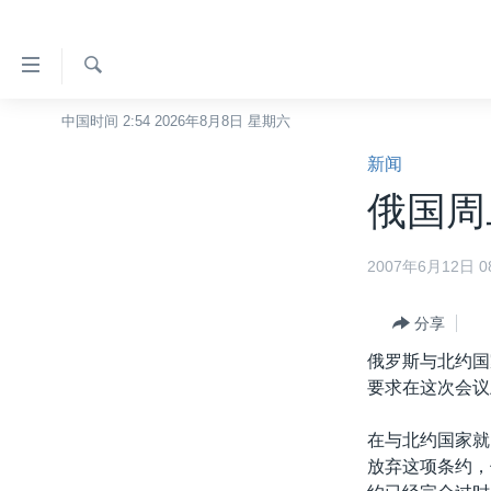
无
障
碍
检
中国时间 2:54 2026年8月8日 星期六
主页
索
链
新闻
美国
接
俄国周
中国
跳
转
台湾
2007年6月12日 08
到
港澳
内
容
分享
国际
跳
俄罗斯与北约国
分类新闻
最新国际新闻
转
要求在这次会议
到
美中关系
印太
经济·金融·贸易
导
在与北约国家就
热点专题
中东
人权·法律·宗教
航
放弃这项条约，
跳
VOA视频
欧洲
科教·文娱·体健
白宫要闻