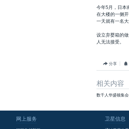
转
今年5月，日本
VOA今日焦点
非洲
军事
国会报道
到
在大楼的一侧开
检
中文广播
美洲
劳工
美中关系
一天就有一名大
索
全球议题
环境
美国建国250周年
设立弃婴箱的做
埃博拉疫情
人无法接受。
美国之音专访
重要讲话与声明
分享
台海两岸关系
南中国海争端
相关内容
关注西藏
数千人华盛顿集会
关注新疆
GEN Z 看美国
网上服务
卫星信息