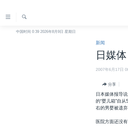
无
障
碍
检
中国时间 0:39 2026年8月9日 星期日
主页
索
链
新闻
美国
接
日媒体
中国
跳
转
台湾
2007年6月17日 08
到
港澳
内
容
分享
国际
跳
日本媒体报导说
分类新闻
最新国际新闻
转
的“婴儿箱”自
到
美中关系
印太
经济·金融·贸易
右的男婴被遗弃
导
热点专题
中东
人权·法律·宗教
航
医院方面还没有
跳
VOA视频
欧洲
科教·文娱·体健
白宫要闻