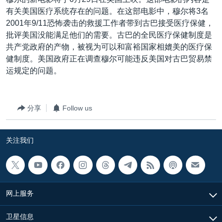
VOA视频
欧洲
科教·文娱·体健
白宫要闻
转
有关美国医疗系统存在的问题。在这部电影中，穆尔将3名
到
VOA今日焦点
非洲
军事
国会报道
2001年9/11恐怖袭击的救援工作者带到古巴接受医疗保健，
检
批评美国没能满足他们的需要。古巴的全民医疗保健制度是
中文广播
美洲
劳工
美中关系
索
共产党政府的产物，被视为可以和富裕国家相媲美的医疗保
全球议题
环境
美国建国250周年
健制度。美国政府正在调查穆尔可能违反美国对古巴贸易禁
关注我们
运规定的问题。
埃博拉疫情
美国之音专访
分享
Follow us
重要讲话与声明
台海两岸关系
其他语言网站
关注我们
南中国海争端
关注西藏
关注新疆
网上服务
GEN Z 看美国
卫星信息