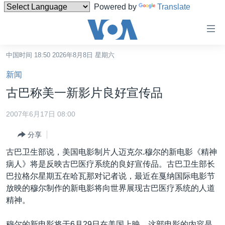
Powered by
Translate
无
障
碍
中国时间 18:50 2026年8月8日 星期六
主页
链
新闻
接
美国
古巴称美一新影片良好宣传品
跳
中国
转
2007年6月17日 08:00
台湾
到
分享
内
港澳
容
古巴卫生部说，美国电影制片人迈克尔.穆尔的新电影《精神
国际
跳
病人》将是反映古巴医疗系统的良好宣传品。古巴卫生部长
转
分类新闻
最新国际新闻
巴拉格尔星期五在哈瓦那对记者说，最近在戛纳国际电影节
到
放映的穆尔制作的新电影将向世界展现古巴医疗系统的人道
美中关系
印太
经济·金融·贸易
导
精神。
航
热点专题
中东
人权·法律·宗教
跳
穆尔的新电影将于6月29日在美国上映。这部电影的内容是