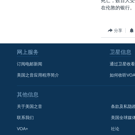
死亡，数百人受
转
在伦敦的银行。
VOA今日焦点
非洲
军事
国会报道
到
检
中文广播
美洲
劳工
美中关系
索
全球议题
环境
美国建国250周年
分享
埃博拉疫情
网上服务
卫星信息
美国之音专访
重要讲话与声明
订阅电邮新闻
通过卫星收看
台海两岸关系
美国之音应用程序简介
如何收听VO
南中国海争端
其他信息
关注西藏
关注新疆
关于美国之音
条款及私隐
GEN Z 看美国
联系我们
美国全球媒
VOA+
社论