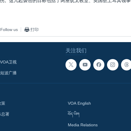
伤。这几起袭击的目标包括了两座犹太教堂、英国驻土耳其领事
Follow us
打印
关注我们
VOA卫视
A短波广播
政策
VOA English
体总署
བོད་ཡིག
Media Relations