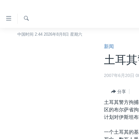
无
障
碍
检
中国时间 2:44 2026年8月8日 星期六
主页
索
链
新闻
美国
接
土耳其
中国
跳
转
台湾
2007年6月20日 08
到
港澳
内
容
分享
国际
跳
土耳其警方拘捕
分类新闻
最新国际新闻
转
区的布尔萨省拘
到
美中关系
印太
经济·金融·贸易
计划对伊斯坦布
导
热点专题
中东
人权·法律·宗教
航
一个土耳其的基
跳
VOA视频
欧洲
科教·文娱·体健
白宫要闻