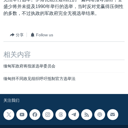
VOA视频
欧洲
科教·文娱·体健
白宫要闻
转
盛少将并未提及1990年举行的选举，当时反对党赢得压倒性
到
VOA今日焦点
非洲
军事
国会报道
的多数，不过执政的军政府完全无视选举结果。
检
中文广播
美洲
劳工
美中关系
索
全球议题
环境
美国建国250周年
分享
Follow us
关注我们
埃博拉疫情
相关内容
美国之音专访
重要讲话与声明
缅甸军政府将指派选举委员会
台海两岸关系
其他语言网站
缅甸持不同政见组织呼吁抵制官方选举法
南中国海争端
关注西藏
关注我们
关注新疆
GEN Z 看美国