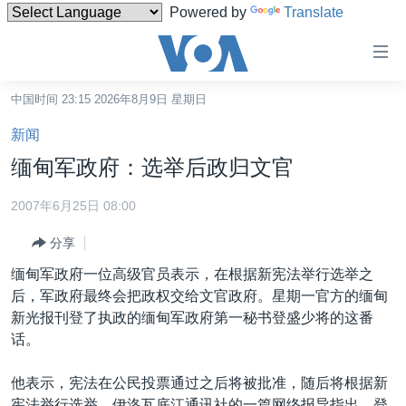
Powered by
Translate
无
障
碍
中国时间 23:15 2026年8月9日 星期日
主页
链
新闻
接
美国
缅甸军政府：选举后政归文官
跳
中国
转
2007年6月25日 08:00
台湾
到
分享
内
港澳
容
缅甸军政府一位高级官员表示，在根据新宪法举行选举之
国际
跳
后，军政府最终会把政权交给文官政府。星期一官方的缅甸
转
分类新闻
最新国际新闻
新光报刊登了执政的缅甸军政府第一秘书登盛少将的这番
到
话。
美中关系
印太
经济·金融·贸易
导
航
热点专题
中东
人权·法律·宗教
他表示，宪法在公民投票通过之后将被批准，随后将根据新
跳
宪法举行选举。伊洛瓦底江通讯社的一篇网络报导指出，登