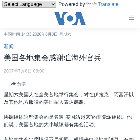
Powered by
Translate
无
障
碍
中国时间 14:33 2026年8月8日 星期六
主页
链
新闻
接
美国
美国各地集会感谢驻海外官兵
跳
中国
转
2007年7月8日 08:00
台湾
到
分享
内
港澳
容
星期六美国人在全美各地举行集会，对在伊拉克、阿富汗以
国际
跳
及其他地方服役的美国军人表达感谢。
转
分类新闻
最新国际新闻
到
协调组织这些集会的是名叫“美国站起来”的非党派组织。他
美中关系
印太
经济·金融·贸易
导
们说，美国各地的大小城镇都有集会活动。
航
热点专题
中东
人权·法律·宗教
跳
各地的集会出席情况不尽相同，根据来自当地的消息，有的