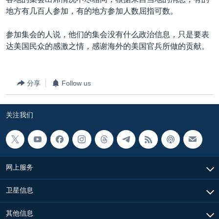
VOA视频
欧洲
科教·文娱·体健
白宫要闻
转
地方有几百人参加，有的地方参加人数屈指可数。
到
VOA今日焦点
非洲
军事
国会报道
检
参加集会的人说，他们的集会没有什么政治信息，只是要表
中文广播
美洲
劳工
美中关系
索
达美国民众的感激之情，感谢海外的美国官兵所做的贡献。
全球议题
环境
美国建国250周年
关注我们
埃博拉疫情
分享
Follow us
美国之音专访
重要讲话与声明
关注我们
台海两岸关系
其他语言网站
南中国海争端
关注西藏
网上服务
关注新疆
卫星信息
GEN Z 看美国
其他信息