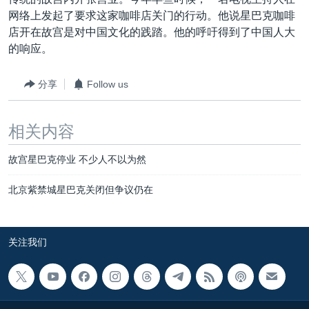
VOA视频
欧洲
科教·文娱·体健
白宫要闻
转
网络上发起了要求这家咖啡店关门的行动。他说星巴克咖啡
到
VOA今日焦点
非洲
军事
国会报道
店开在故宫是对中国文化的践踏。他的呼吁得到了中国人大
检
的响应。
中文广播
美洲
劳工
美中关系
索
全球议题
环境
美国建国250周年
分享
Follow us
关注我们
埃博拉疫情
相关内容
美国之音专访
重要讲话与声明
故宫星巴克停业 不少人不以为然
台海两岸关系
其他语言网站
北京紫禁城星巴克关闭但争议仍在
南中国海争端
关注西藏
关注我们
关注新疆
GEN Z 看美国