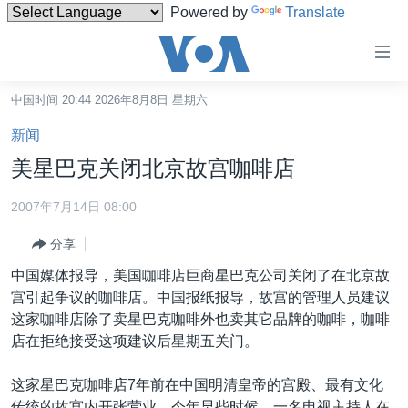
Powered by
Translate
无
障
碍
中国时间 20:44 2026年8月8日 星期六
主页
链
新闻
接
美国
美星巴克关闭北京故宫咖啡店
跳
中国
转
2007年7月14日 08:00
台湾
到
分享
内
港澳
容
中国媒体报导，美国咖啡店巨商星巴克公司关闭了在北京故
国际
跳
宫引起争议的咖啡店。中国报纸报导，故宫的管理人员建议
转
分类新闻
最新国际新闻
这家咖啡店除了卖星巴克咖啡外也卖其它品牌的咖啡，咖啡
到
店在拒绝接受这项建议后星期五关门。
美中关系
印太
经济·金融·贸易
导
航
热点专题
中东
人权·法律·宗教
这家星巴克咖啡店7年前在中国明清皇帝的宫殿、最有文化
跳
传统的故宫内开张营业。今年早些时候，一名电视主持人在