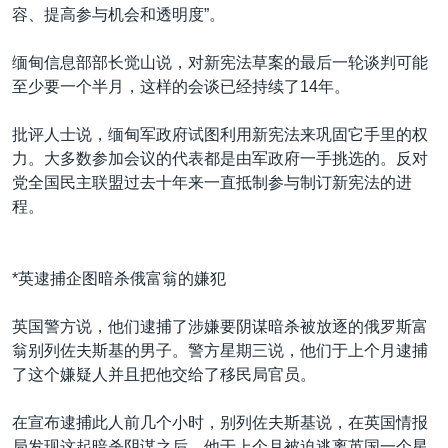
容、提高参与机会和透明度”。
缅甸信息部部长觉山说，对新宪法草案的最后一轮谈判可能
至少要一个半月，这样的会谈已经持续了14年。
批评人士说，缅甸军政府试图利用新宪法来巩固它手里的权
力。大多数参加会议的代表都是由军政府一手挑选的。反对
党全国民主联盟过去十年来一直抵制参与制订新宪法的进
程。
*英逮捕企图暗杀俄富翁的嫌犯
英国警方说，他们逮捕了涉嫌要阴谋暗杀被放逐的俄罗斯富
翁别列佐夫斯基的男子。警方星期三说，他们于上个月逮捕
了这个嫌疑人并且把他交给了移民局官员。
在宣布逮捕此人前几个小时，别列佐夫斯基说，在英国情报
局发现这起暗杀阴谋之后，他于上个月被迫逃离英国一个星