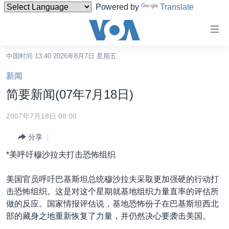
Powered by
Translate
无
障
碍
中国时间 13:40 2026年8月7日 星期五
主页
链
新闻
接
美国
简要新闻(07年7月18日)
跳
中国
转
2007年7月18日 08:00
台湾
到
分享
内
港澳
容
*美呼吁穆沙拉夫打击恐怖组织
国际
跳
转
分类新闻
最新国际新闻
美国官员呼吁巴基斯坦总统穆沙拉夫采取更加强硬的行动打
到
击恐怖组织。这是对这个星期就基地组织力量直率的评估所
美中关系
印太
经济·金融·贸易
导
做的反应。国家情报评估说，基地恐怖份子在巴基斯坦西北
航
热点专题
中东
人权·法律·宗教
部的藏身之地重新恢复了力量，并仍然决心要袭击美国。
跳