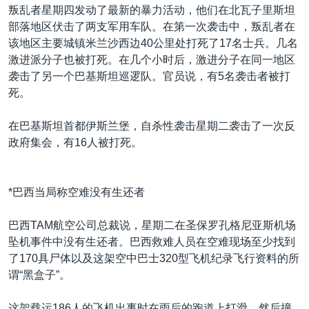
叛乱者星期四发动了最新的暴力活动，他们在北瓦子里斯坦
部落地区伏击了两支军用车队。在第一次袭击中，叛乱者在
该地区主要城镇米兰沙西边40公里处打死了17名士兵。几名
激进派分子也被打死。在几个小时后，激进分子在同一地区
袭击了另一个巴基斯坦巡逻队。官员说，有5名袭击者被打
死。
在巴基斯坦首都伊斯兰堡，自杀性袭击星期二袭击了一次反
政府集会，有16人被打死。
*巴西当局称空难没有生还者
巴西TAM航空公司总裁说，星期二在圣保罗孔格尼亚斯机场
坠机事件中没有生还者。巴西救难人员在空难现场至少找到
了170具尸体以及这架空中巴士320型飞机纪录飞行资料的所
谓“黑盒子”。
这架载运186人的飞机出事时在雨后的跑道上打滑，然后撞