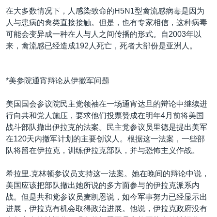
在大多数情况下，人感染致命的H5N1型禽流感病毒是因为
人与患病的禽类直接接触。但是，也有专家相信，这种病毒
可能会变异成一种在人与人之间传播的形式。自2003年以
来，禽流感已经造成192人死亡，死者大部份是亚洲人。
*美参院通宵辩论从伊撤军问题
美国国会参议院民主党领袖在一场通宵达旦的辩论中继续进
行向共和党人施压，要求他们投票赞成在明年4月前将美国
战斗部队撤出伊拉克的法案。民主党参议员里德是提出美军
在120天内撤军计划的主要创议人。根据这一法案，一些部
队将留在伊拉克，训练伊拉克部队，并与恐怖主义作战。
希拉里.克林顿参议员支持这一法案。她在晚间的辩论中说，
美国应该把部队撤出她所说的多方面参与的伊拉克派系内
战。但是共和党参议员麦凯恩说，如今军事努力已经显示出
进展，伊拉克有机会取得政治进展。他说，伊拉克政府没有