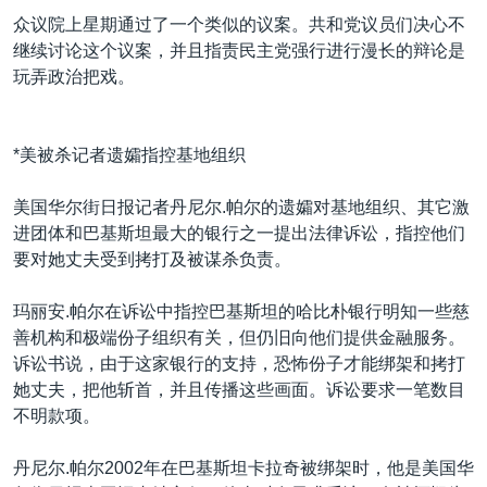
众议院上星期通过了一个类似的议案。共和党议员们决心不
继续讨论这个议案，并且指责民主党强行进行漫长的辩论是
玩弄政治把戏。
*美被杀记者遗孀指控基地组织
美国华尔街日报记者丹尼尔.帕尔的遗孀对基地组织、其它激
进团体和巴基斯坦最大的银行之一提出法律诉讼，指控他们
要对她丈夫受到拷打及被谋杀负责。
玛丽安.帕尔在诉讼中指控巴基斯坦的哈比朴银行明知一些慈
善机构和极端份子组织有关，但仍旧向他们提供金融服务。
诉讼书说，由于这家银行的支持，恐怖份子才能绑架和拷打
她丈夫，把他斩首，并且传播这些画面。诉讼要求一笔数目
不明款项。
丹尼尔.帕尔2002年在巴基斯坦卡拉奇被绑架时，他是美国华