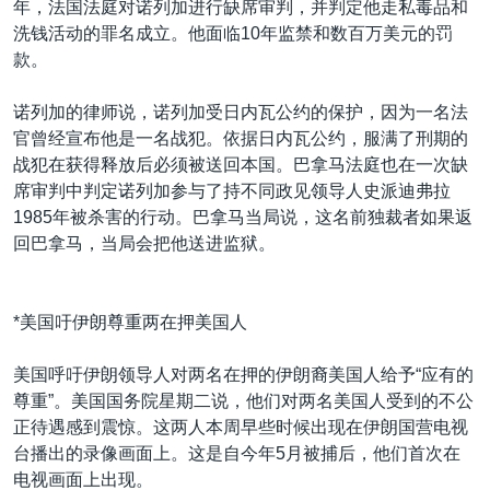
年，法国法庭对诺列加进行缺席审判，并判定他走私毒品和
洗钱活动的罪名成立。他面临10年监禁和数百万美元的罚
款。
诺列加的律师说，诺列加受日内瓦公约的保护，因为一名法
官曾经宣布他是一名战犯。依据日内瓦公约，服满了刑期的
战犯在获得释放后必须被送回本国。巴拿马法庭也在一次缺
席审判中判定诺列加参与了持不同政见领导人史派迪弗拉
1985年被杀害的行动。巴拿马当局说，这名前独裁者如果返
回巴拿马，当局会把他送进监狱。
*美国吁伊朗尊重两在押美国人
美国呼吁伊朗领导人对两名在押的伊朗裔美国人给予“应有的
尊重”。美国国务院星期二说，他们对两名美国人受到的不公
正待遇感到震惊。这两人本周早些时候出现在伊朗国营电视
台播出的录像画面上。这是自今年5月被捕后，他们首次在
电视画面上出现。