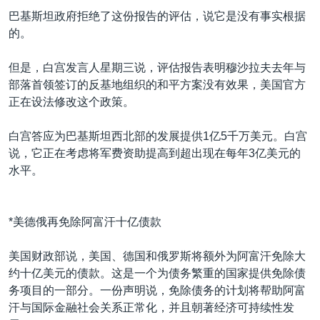
VOA视频
欧洲
科教·文娱·体健
白宫要闻
转
巴基斯坦政府拒绝了这份报告的评估，说它是没有事实根据
到
VOA今日焦点
非洲
军事
国会报道
的。
检
中文广播
美洲
劳工
美中关系
索
但是，白宫发言人星期三说，评估报告表明穆沙拉夫去年与
全球议题
环境
美国建国250周年
部落首领签订的反基地组织的和平方案没有效果，美国官方
关注我们
正在设法修改这个政策。
埃博拉疫情
美国之音专访
白宫答应为巴基斯坦西北部的发展提供1亿5千万美元。白宫
说，它正在考虑将军费资助提高到超出现在每年3亿美元的
重要讲话与声明
水平。
台海两岸关系
其他语言网站
南中国海争端
*美德俄再免除阿富汗十亿债款
关注西藏
美国财政部说，美国、德国和俄罗斯将额外为阿富汗免除大
关注新疆
约十亿美元的债款。这是一个为债务繁重的国家提供免除债
GEN Z 看美国
务项目的一部分。一份声明说，免除债务的计划将帮助阿富
汗与国际金融社会关系正常化，并且朝著经济可持续性发