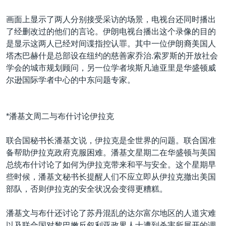
画面上显示了两人分别接受采访的场景，电视台还同时播出
了经删改过的他们的言论。伊朗电视台播出这个录像的目的
是显示这两人已经对间谍指控认罪。其中一位伊朗裔美国人
塔杰巴赫什是总部设在纽约的慈善家乔治.索罗斯的开放社会
学会的城市规划顾问，另一位学者埃斯凡迪亚里是华盛顿威
尔逊国际学者中心的中东问题专家。
*潘基文周二与布什讨论伊拉克
联合国秘书长潘基文说，伊拉克是全世界的问题。联合国准
备帮助伊拉克政府克服困难。潘基文星期二在华盛顿与美国
总统布什讨论了如何为伊拉克带来和平与安全。这个星期早
些时候，潘基文秘书长提醒人们不应立即从伊拉克撤出美国
部队，否则伊拉克的安全状况会变得更糟糕。
潘基文与布什还讨论了苏丹混乱的达尔富尔地区的人道灾难
以及联合国对黎巴嫩反叙利亚政界人士遭到杀害所展开的调