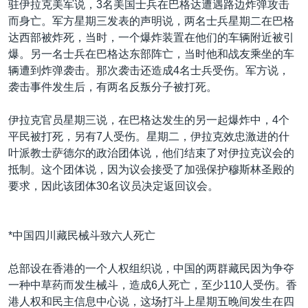
驻伊拉克美军说，3名美国士兵在巴格达遭遇路边炸弹攻击
而身亡。军方星期三发表的声明说，两名士兵星期二在巴格
达西部被炸死，当时，一个爆炸装置在他们的车辆附近被引
爆。另一名士兵在巴格达东部阵亡，当时他和战友乘坐的车
辆遭到炸弹袭击。那次袭击还造成4名士兵受伤。军方说，
袭击事件发生后，有两名反叛分子被打死。
伊拉克官员星期三说，在巴格达发生的另一起爆炸中，4个
平民被打死，另有7人受伤。星期二，伊拉克效忠激进的什
叶派教士萨德尔的政治团体说，他们结束了对伊拉克议会的
抵制。这个团体说，因为议会接受了加强保护穆斯林圣殿的
要求，因此该团体30名议员决定返回议会。
*中国四川藏民械斗致六人死亡
总部设在香港的一个人权组织说，中国的两群藏民因为争夺
一种中草药而发生械斗，造成6人死亡，至少110人受伤。香
港人权和民主信息中心说，这场打斗上星期五晚间发生在四