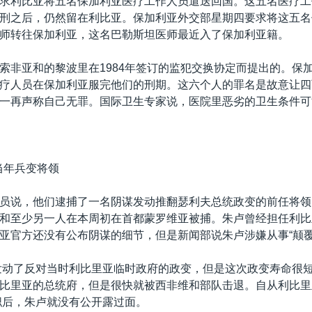
求利比亚将五名保加利亚医疗工作人员遣送回国。这五名医疗工
刑之后，仍然留在利比亚。保加利亚外交部星期四要求将这五名
师转往保加利亚，这名巴勒斯坦医师最近入了保加利亚籍。
索非亚和的黎波里在1984年签订的监犯交换协定而提出的。保
疗人员在保加利亚服完他们的刑期。这六个人的罪名是故意让四
一再声称自己无罪。国际卫生专家说，医院里恶劣的卫生条件可
当年兵变将领
员说，他们逮捕了一名阴谋发动推翻瑟利夫总统政变的前任将领
和至少另一人在本周初在首都蒙罗维亚被捕。朱卢曾经担任利比
亚官方还没有公布阴谋的细节，但是新闻部说朱卢涉嫌从事“颠覆
年发动了反对当时利比里亚临时政府的政变，但是这次政变寿命很
比里亚的总统府，但是很快就被西非维和部队击退。自从利比里
就职后，朱卢就没有公开露过面。