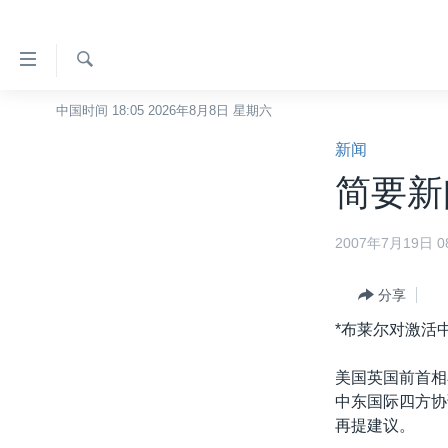
无
障
碍
检
中国时间 18:05 2026年8月8日 星期六
主页
索
链
新闻
美国
接
简要新闻
中国
跳
转
台湾
2007年7月19日 08
到
港澳
内
容
分享
国际
跳
*布莱尔对激活
分类新闻
最新国际新闻
转
到
美中关系
印太
经济·金融·贸易
美国英国前首相
导
中东国际四方协
热点专题
中东
人权·法律·宗教
航
再提建议。
跳
VOA视频
欧洲
科教·文娱·体健
白宫要闻