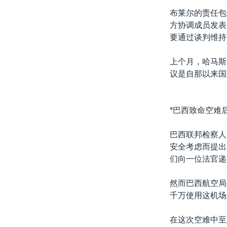
转
布莱尔的责任包
VOA今日焦点
非洲
军事
国会报道
到
方协调成员发表
检
中文广播
美洲
劳工
美中关系
要通过谈判维持
索
全球议题
环境
美国建国250周年
上个月，哈马斯
埃博拉疫情
议是自那以来国
美国之音专访
重要讲话与声明
*巴西致命空难
台海两岸关系
巴西联邦检察人
南中国海争端
安全考虑而提出
们向一位法官递
关注西藏
关注新疆
然而巴西航空局
千万使用这机场
GEN Z 看美国
在这次空难中至