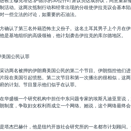
进教士穆克塔达.萨德尔的30位什叶派议员达成协议，同意重新
制活动。这两次抵制行动和经常出现的分歧使伊拉克议会基本陷
对一些立法的讨论，如重要的石油法。
方确认了第三名外籍恐怖主义份子。这名土耳其男子上个月在伊
他是基地组织的高级领袖，他计划袭击伊拉克的库尔德地区。
押美国公民认罪
采访两名被押的伊朗裔美国公民的第二个节目。伊朗指控他们进
片段在美国引起愤怒。第二次节目和第一次播出的很相似，这两
府的计划。节目显示他们似乎在认罪。
在华盛顿一个研究机构中担任中东问题专家的埃斯凡迪亚里说，
朗制度，争取妇女权利而成立一个网络。她说，这个网络最终会
是塔杰巴赫什，他是纽约开放社会研究所的一名都市计划顾问。