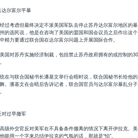
兵达尔富尔平暴
经过考虑但最终决定不派美国军队去停止苏丹达尔富尔地区的暴
州的选民说，他是在咨询了美国的盟国和国会议员之后作出这个
中精力要通过联合国在达尔富尔问题上开展国际合作。
美国对苏丹实施经济制裁，包括禁止苏丹政府拥有的或控制的3
。
统在与联合国秘书长潘基文举行会晤时说，联合国秘书长给他的
舞。潘基文在会晤后告诉记者，联合国官员与达尔富尔暴乱分子
。
反对过早撤军
高级外交官反对美军在不具备条件撤离的情况下离开伊拉克。美
他能用一个字来总结伊拉克的气氛的话，那就是“怕”。