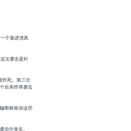
堡一个激进清真
。这次袭击是针
被炸死。第三次
个自杀炸弹袭击
穆斯林发动这些
袭击中丧生。