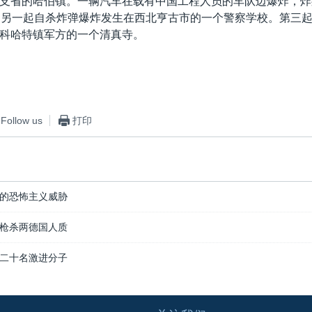
支省的哈伯镇。一辆汽车在载有中国工程人员的车队边爆炸，炸
。另一起自杀炸弹爆炸发生在西北亨古市的一个警察学校。第三
科哈特镇军方的一个清真寺。
Follow us
打印
的恐怖主义威胁
枪杀两德国人质
二十名激进分子