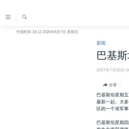
无
障
碍
检
中国时间 19:12 2026年8月7日 星期五
主页
索
链
新闻
美国
接
巴基斯
中国
跳
转
台湾
2007年7月20日 08
到
港澳
内
容
分享
国际
跳
巴基斯坦星期五
分类新闻
最新国际新闻
转
最新一起。大多
到
美中关系
印太
经济·金融·贸易
区的一个准军事
导
热点专题
中东
人权·法律·宗教
航
巴基斯坦星期四
跳
VOA视频
欧洲
科教·文娱·体健
白宫要闻