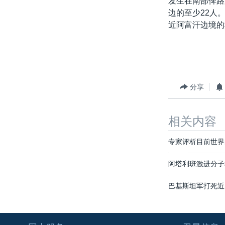
发生在南部俾路
转
边的至少22人
VOA今日焦点
非洲
军事
国会报道
到
近阿富汗边境的
检
中文广播
美洲
劳工
美中关系
索
全球议题
环境
美国建国250周年
埃博拉疫情
美国之音专访
分享
重要讲话与声明
相关内容
台海两岸关系
南中国海争端
专家评析目前世界
关注西藏
阿塔利班激进分子
关注新疆
巴基斯坦军打死近
GEN Z 看美国