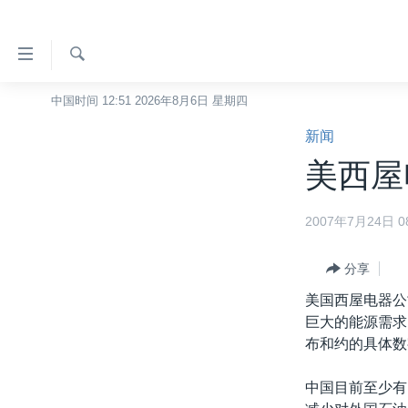
无
障
碍
检
中国时间 12:51 2026年8月6日 星期四
主页
索
链
新闻
美国
接
美西屋
中国
跳
转
台湾
2007年7月24日 08
到
港澳
内
容
分享
国际
跳
美国西屋电器公
分类新闻
最新国际新闻
转
巨大的能源需求
到
美中关系
印太
经济·金融·贸易
布和约的具体数
导
热点专题
中东
人权·法律·宗教
航
中国目前至少有
跳
VOA视频
欧洲
科教·文娱·体健
白宫要闻