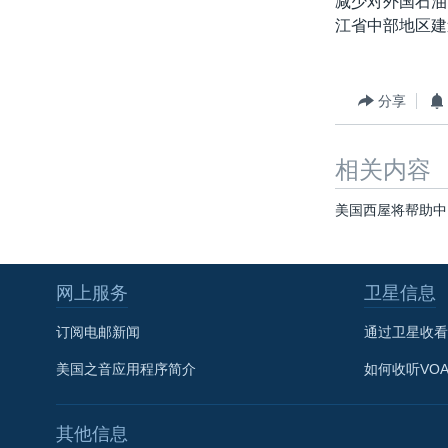
减少对外国石油
转
江省中部地区建
VOA今日焦点
非洲
军事
国会报道
到
检
中文广播
美洲
劳工
美中关系
索
全球议题
环境
美国建国250周年
分享
埃博拉疫情
相关内容
美国之音专访
重要讲话与声明
美国西屋将帮助中
台海两岸关系
南中国海争端
网上服务
卫星信息
关注西藏
订阅电邮新闻
通过卫星收看
关注新疆
美国之音应用程序简介
如何收听VO
GEN Z 看美国
其他信息