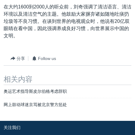
VOA视频
欧洲
科教·文娱·体健
白宫要闻
转
在大约1600到2000人的听众前，刘奇强调了清洁语言、清洁
到
VOA今日焦点
非洲
军事
国会报道
环境以及清洁空气的主题。他鼓励大家摒弃诸如随地吐痰扔
检
垃圾等不良习惯。在谈到世界的电视观众时，他说有20亿双
中文广播
美洲
劳工
美中关系
索
眼睛在看中国，因此强调养成良好习惯，向世界展示中国的
全球议题
环境
美国建国250周年
文明。
关注我们
埃博拉疫情
美国之音专访
分享
Follow us
重要讲话与声明
相关内容
台海两岸关系
其他语言网站
南中国海争端
奥运艺术指导斯皮尔伯格考虑辞职
关注西藏
网上鼓动球迷京骂被北京警方惩处
关注新疆
GEN Z 看美国
关注我们