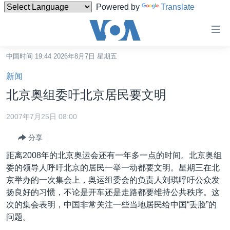
Powered by
Translate
无
障
碍
中国时间 19:44 2026年8月7日 星期五
主页
链
新闻
接
美国
北京奥组委吁北京居民要文明
跳
中国
转
2007年7月25日 08:00
台湾
到
分享
内
港澳
容
距离2008年的北京奥运会还有一年多一点的时间。北京奥组
国际
跳
委的领导人呼吁北京的居民一举一动都要文明。星期三在北
转
分类新闻
最新国际新闻
京举办的一次集会上，奥运组委会的负责人刘琪呼吁公众发
到
扬良好的习惯，不论是开车还是走路都要维持公共秩序。这
美中关系
印太
经济·金融·贸易
导
次的集会表明，中国非常关注一些当地居民给中国“丢脸”的
航
热点专题
中东
人权·法律·宗教
问题。
跳