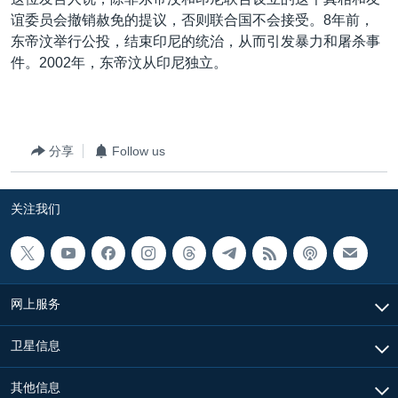
VOA视频
欧洲
科教·文娱·体健
白宫要闻
转
谊委员会撤销赦免的提议，否则联合国不会接受。8年前，
到
VOA今日焦点
非洲
军事
国会报道
东帝汶举行公投，结束印尼的统治，从而引发暴力和屠杀事
检
件。2002年，东帝汶从印尼独立。
中文广播
美洲
劳工
美中关系
索
全球议题
环境
美国建国250周年
关注我们
埃博拉疫情
分享
Follow us
美国之音专访
重要讲话与声明
关注我们
台海两岸关系
其他语言网站
南中国海争端
关注西藏
网上服务
关注新疆
卫星信息
GEN Z 看美国
其他信息