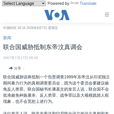
Powered by
Translate
无
障
碍
中国时间 18:24 2026年8月7日 星期五
主页
链
新闻
接
美国
联合国威胁抵制东帝汶真调会
跳
中国
转
2007年7月27日 08:00
台湾
到
分享
内
港澳
容
联合国威胁说将抵制一个负责调查1999年东帝汶从印尼独立
国际
跳
期间暴力行为的真相调查委员会，因为这个委员会要建议赦
转
分类新闻
最新国际新闻
免反人类罪。联合国秘书长潘基文的发言人说，联合国不会
到
批准赦免种族屠杀、反人类罪、战争罪以及大规模践踏人权
美中关系
印太
经济·金融·贸易
导
现象，也不会宽恕上述行为。
航
热点专题
中东
人权·法律·宗教
跳
这位发言人说，除非东帝汶和印尼联合设立的这个真相和友