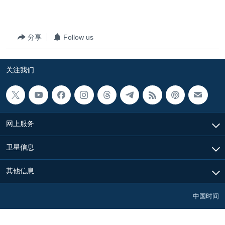
VOA视频
欧洲
科教·文娱·体健
白宫要闻
转
到
VOA今日焦点
非洲
军事
国会报道
检
分享
Follow us
中文广播
美洲
劳工
美中关系
索
全球议题
环境
美国建国250周年
关注我们
关注我们
埃博拉疫情
美国之音专访
重要讲话与声明
网上服务
台海两岸关系
其他语言网站
卫星信息
南中国海争端
关注西藏
其他信息
关注新疆
中国时间
GEN Z 看美国