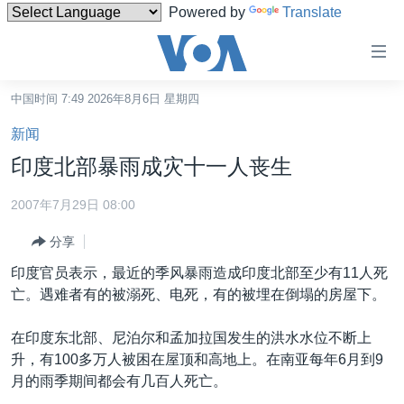
Powered by
Translate
无
障
碍
中国时间 7:49 2026年8月6日 星期四
主页
链
新闻
接
美国
印度北部暴雨成灾十一人丧生
跳
中国
转
2007年7月29日 08:00
台湾
到
分享
内
港澳
容
印度官员表示，最近的季风暴雨造成印度北部至少有11人死
国际
跳
亡。遇难者有的被溺死、电死，有的被埋在倒塌的房屋下。
转
分类新闻
最新国际新闻
到
在印度东北部、尼泊尔和孟加拉国发生的洪水水位不断上
美中关系
印太
经济·金融·贸易
导
升，有100多万人被困在屋顶和高地上。在南亚每年6月到9
航
热点专题
中东
人权·法律·宗教
月的雨季期间都会有几百人死亡。
跳