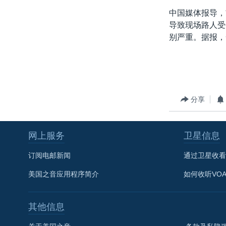
转
中国媒体报导，
VOA今日焦点
非洲
军事
国会报道
到
导致现场路人受
检
中文广播
美洲
劳工
美中关系
别严重。据报，
索
全球议题
环境
美国建国250周年
埃博拉疫情
美国之音专访
分享
重要讲话与声明
台海两岸关系
网上服务
卫星信息
南中国海争端
订阅电邮新闻
通过卫星收看
关注西藏
美国之音应用程序简介
如何收听VO
关注新疆
GEN Z 看美国
其他信息