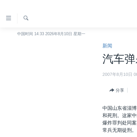
无
障
碍
检
中国时间 14:33 2026年8月10日 星期一
主页
索
链
新闻
美国
接
汽车弹
中国
跳
转
台湾
2007年8月10日 08
到
港澳
内
容
分享
国际
跳
分类新闻
最新国际新闻
转
中国山东省淄博
到
美中关系
印太
经济·金融·贸易
和死刑。这家中
导
爆炸罪判处同案
热点专题
中东
人权·法律·宗教
航
常兵无期徒刑。
跳
VOA视频
欧洲
科教·文娱·体健
白宫要闻