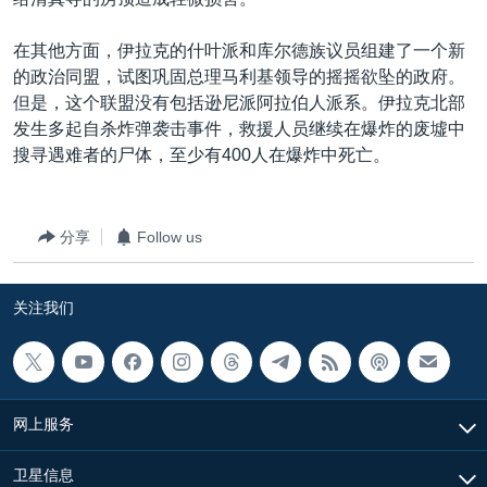
VOA视频
欧洲
科教·文娱·体健
白宫要闻
转
到
VOA今日焦点
非洲
军事
国会报道
在其他方面，伊拉克的什叶派和库尔德族议员组建了一个新
检
的政治同盟，试图巩固总理马利基领导的摇摇欲坠的政府。
中文广播
美洲
劳工
美中关系
索
但是，这个联盟没有包括逊尼派阿拉伯人派系。伊拉克北部
全球议题
环境
美国建国250周年
发生多起自杀炸弹袭击事件，救援人员继续在爆炸的废墟中
关注我们
搜寻遇难者的尸体，至少有400人在爆炸中死亡。
埃博拉疫情
美国之音专访
分享
Follow us
重要讲话与声明
台海两岸关系
其他语言网站
关注我们
南中国海争端
关注西藏
关注新疆
网上服务
GEN Z 看美国
卫星信息