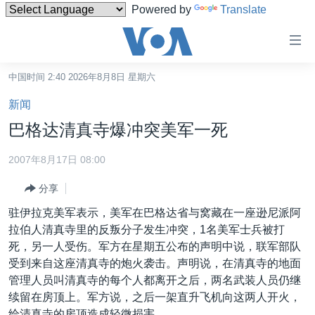
Powered by
Translate
无
障
碍
中国时间 2:40 2026年8月8日 星期六
主页
链
新闻
接
美国
巴格达清真寺爆冲突美军一死
跳
中国
转
2007年8月17日 08:00
台湾
到
分享
内
港澳
容
驻伊拉克美军表示，美军在巴格达省与窝藏在一座逊尼派阿
国际
跳
拉伯人清真寺里的反叛分子发生冲突，1名美军士兵被打
转
分类新闻
最新国际新闻
死，另一人受伤。军方在星期五公布的声明中说，联军部队
到
受到来自这座清真寺的炮火袭击。声明说，在清真寺的地面
美中关系
印太
经济·金融·贸易
导
管理人员叫清真寺的每个人都离开之后，两名武装人员仍继
航
热点专题
中东
人权·法律·宗教
续留在房顶上。军方说，之后一架直升飞机向这两人开火，
跳
给清真寺的房顶造成轻微损害。