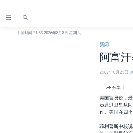
无
障
碍
检
中国时间 21:33 2026年8月8日 星期六
主页
索
链
新闻
美国
接
阿富汗
中国
跳
转
台湾
2007年8月23日 08
到
港澳
内
容
分享
国际
跳
美国官员说，最
分类新闻
最新国际新闻
转
员通过卫星从阿
到
美中关系
印太
经济·金融·贸易
作。美国在四个
导
热点专题
中东
人权·法律·宗教
航
菲利普斯中校说
跳
VOA视频
欧洲
科教·文娱·体健
白宫要闻