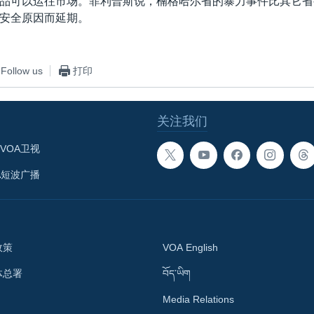
品可以运往市场。菲利普斯说，楠格哈尔省的暴力事件比其它省
安全原因而延期。
Follow us
打印
关注我们
VOA卫视
A短波广播
政策
VOA English
体总署
བོད་ཡིག
Media Relations