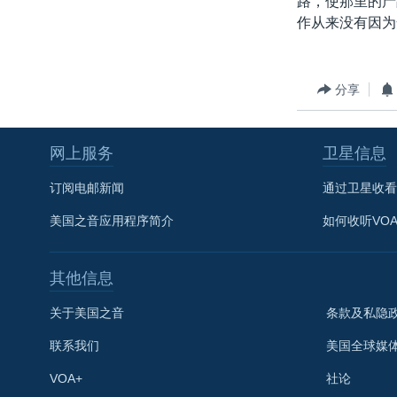
路，使那里的产
转
作从来没有因为
VOA今日焦点
非洲
军事
国会报道
到
检
中文广播
美洲
劳工
美中关系
索
全球议题
环境
美国建国250周年
分享
埃博拉疫情
网上服务
卫星信息
美国之音专访
重要讲话与声明
订阅电邮新闻
通过卫星收看
台海两岸关系
美国之音应用程序简介
如何收听VO
南中国海争端
其他信息
关注西藏
关注新疆
关于美国之音
条款及私隐
GEN Z 看美国
联系我们
美国全球媒
VOA+
社论