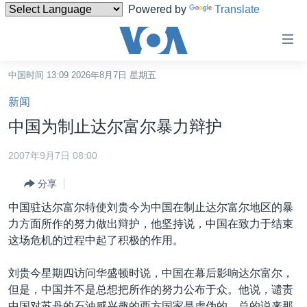
Powered by
Translate
无
障
碍
中国时间 13:09 2026年8月7日 星期五
主页
链
新闻
接
美国
中国为制止达尔富尔暴力辩护
跳
中国
转
2007年9月7日 08:00
台湾
到
分享
内
港澳
容
中国驻达尔富尔特使刘贵今为中国在制止达尔富尔地区的暴
国际
跳
力方面所作的努力做出辩护，他坚持说，中国在致力于结束
转
分类新闻
最新国际新闻
这场危机的过程中起了积极的作用。
到
美中关系
印太
经济·金融·贸易
导
刘贵今星期四访问华盛顿时说，中国在幕后影响达尔富尔，
航
热点专题
中东
人权·法律·宗教
但是，中国并不是总想把所作的努力公布于众。他说，谴责
跳
中国对苏丹的石油感兴趣的西方国家是虚伪的，总的说来那