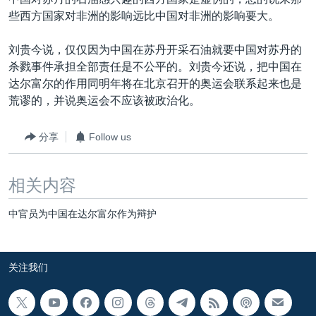
VOA视频
欧洲
科教·文娱·体健
白宫要闻
转
些西方国家对非洲的影响远比中国对非洲的影响要大。
到
VOA今日焦点
非洲
军事
国会报道
检
刘贵今说，仅仅因为中国在苏丹开采石油就要中国对苏丹的
中文广播
美洲
劳工
美中关系
索
杀戮事件承担全部责任是不公平的。刘贵今还说，把中国在
全球议题
环境
美国建国250周年
达尔富尔的作用同明年将在北京召开的奥运会联系起来也是
关注我们
荒谬的，并说奥运会不应该被政治化。
埃博拉疫情
美国之音专访
分享
Follow us
重要讲话与声明
相关内容
台海两岸关系
其他语言网站
南中国海争端
中官员为中国在达尔富尔作为辩护
关注西藏
关注新疆
关注我们
GEN Z 看美国