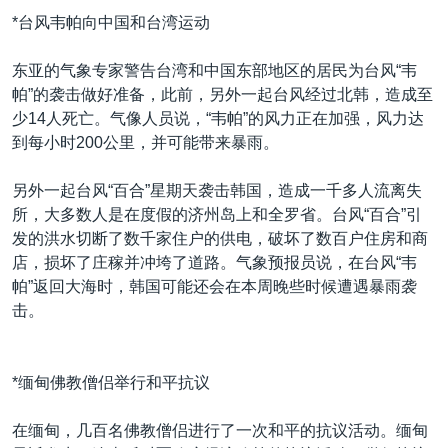
*台风韦帕向中国和台湾运动
东亚的气象专家警告台湾和中国东部地区的居民为台风“韦
帕”的袭击做好准备，此前，另外一起台风经过北韩，造成至
少14人死亡。气像人员说，“韦帕”的风力正在加强，风力达
到每小时200公里，并可能带来暴雨。
另外一起台风“百合”星期天袭击韩国，造成一千多人流离失
所，大多数人是在度假的济州岛上和全罗省。台风“百合”引
发的洪水切断了数千家住户的供电，破坏了数百户住房和商
店，损坏了庄稼并冲垮了道路。气象预报员说，在台风“韦
帕”返回大海时，韩国可能还会在本周晚些时候遭遇暴雨袭
击。
*缅甸佛教僧侣举行和平抗议
在缅甸，几百名佛教僧侣进行了一次和平的抗议活动。缅甸