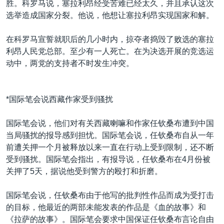
胜。科罗马说，塞拉利昂经受苦难已经太久，并且承认这次
选举造成国家分裂。他说，他想让塞拉利昂实现国家和解。
在科罗马宣誓就职后的几小时内，掠夺者捣毁了败选的塞拉
利昂人民党总部。至少有一人死亡。在为决选开展的竞选运
动中，两党的支持者不时发生冲突。
*国际笔会说西藏作家受到骚扰
国际笔会说，他们对有关西藏喇嘛和作家任钦桑布遭到中国
当局骚扰的报导感到担忧。国际笔会说，任钦桑布自从一年
前遭关押一个月被释放以来一直在行动上受到限制，还不断
受到骚扰。国际笔会指出，有报导说，任钦桑布在4月份被
关押了5天，据说他受到警方的殴打和折磨。
国际笔会说，任钦桑布由于他写的批判性作品而成为受打击
的目标，他最近的两部未能发表的作品是《血的故事》和
《拉萨的故事》。国际笔会要求中国保证任钦桑布言论自由