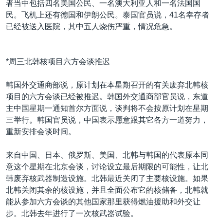
者当中包括四名美国公民、一名澳大利亚人和一名法国国
民。飞机上还有德国和伊朗公民。泰国官员说，41名幸存者
已经被送入医院，其中五人烧伤严重，情况危急。
*周三北韩核项目六方会谈推迟
韩国外交通商部说，原计划在本星期召开的有关废弃北韩核
项目的六方会谈已经被推迟。韩国外交通商部官员说，东道
主中国星期一通知首尔方面说，谈判将不会按原计划在星期
三举行。韩国官员说，中国表示愿意跟其它各方一道努力，
重新安排会谈时间。
来自中国、日本、俄罗斯、美国、北韩与韩国的代表原本同
意这个星期在北京会谈，讨论设立最后期限的可能性，让北
韩废弃核武器制造设施。北韩最近关闭了主要核设施。如果
北韩关闭其余的核设施，并且全面公布它的核储备，北韩就
能从参加六方会谈的其他国家那里获得燃油援助和外交让
步。北韩去年进行了一次核武器试验。