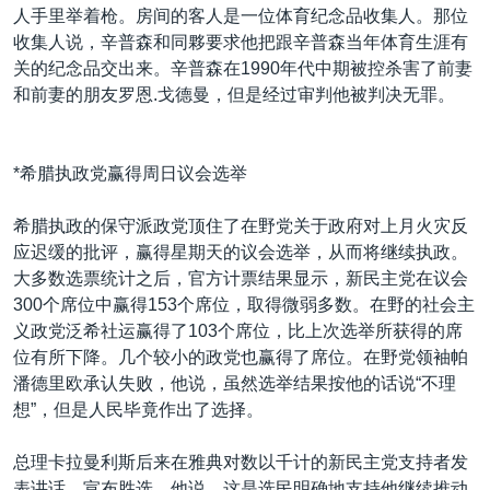
人手里举着枪。房间的客人是一位体育纪念品收集人。那位
收集人说，辛普森和同夥要求他把跟辛普森当年体育生涯有
关的纪念品交出来。辛普森在1990年代中期被控杀害了前妻
和前妻的朋友罗恩.戈德曼，但是经过审判他被判决无罪。
*希腊执政党赢得周日议会选举
希腊执政的保守派政党顶住了在野党关于政府对上月火灾反
应迟缓的批评，赢得星期天的议会选举，从而将继续执政。
大多数选票统计之后，官方计票结果显示，新民主党在议会
300个席位中赢得153个席位，取得微弱多数。在野的社会主
义政党泛希社运赢得了103个席位，比上次选举所获得的席
位有所下降。几个较小的政党也赢得了席位。在野党领袖帕
潘德里欧承认失败，他说，虽然选举结果按他的话说“不理
想”，但是人民毕竟作出了选择。
总理卡拉曼利斯后来在雅典对数以千计的新民主党支持者发
表讲话，宣布胜选。他说，这是选民明确地支持他继续推动