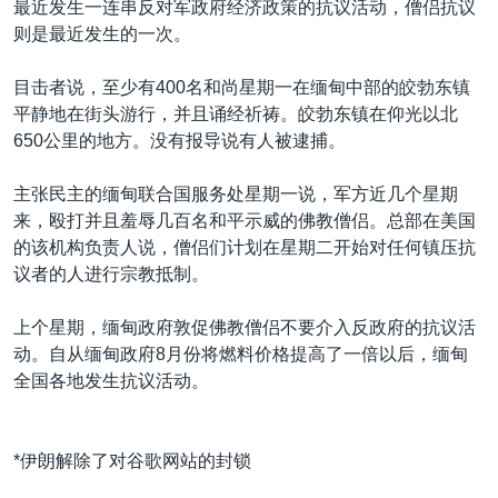
最近发生一连串反对军政府经济政策的抗议活动，僧侣抗议
则是最近发生的一次。
目击者说，至少有400名和尚星期一在缅甸中部的皎勃东镇
平静地在街头游行，并且诵经祈祷。皎勃东镇在仰光以北
650公里的地方。没有报导说有人被逮捕。
主张民主的缅甸联合国服务处星期一说，军方近几个星期
来，殴打并且羞辱几百名和平示威的佛教僧侣。总部在美国
的该机构负责人说，僧侣们计划在星期二开始对任何镇压抗
议者的人进行宗教抵制。
上个星期，缅甸政府敦促佛教僧侣不要介入反政府的抗议活
动。自从缅甸政府8月份将燃料价格提高了一倍以后，缅甸
全国各地发生抗议活动。
*伊朗解除了对谷歌网站的封锁