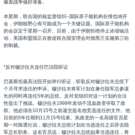
爆发战争做好准备。
本星期，联合国的核监督组织--国际原子能机构在维也纳开
会，伊朗核野心有可能成为一个关键议题。国际原子能机构
的会议定于星期一召开。目前，由于伊朗拒绝停止浓缩铀活
动，美国和盟国正在敦促联合国安理会对德黑兰实施第三轮
的制裁。
*反对穆沙拉夫连任巴法院听证
巴基斯坦最高法院开始举行听证，听取反对穆沙拉夫总统下
个月寻求连任的申诉。穆沙拉夫将军计划在兼任陆军总参谋
长的同时再连任5年的总统。反对党组织对这一计划的合法
性提出了挑战。穆沙拉夫1999年发动不流血政变夺取了政
权。他必须在10月15号之前递交提名他竞选连任的文件。他
目前的5年任期到11月15号结束。执政党的一名高级官员星
期一对路透社说，穆沙拉夫总统计划在当选连任之后辞去陆
军总长职务。这名官员说，穆沙拉夫总统如果当选连任，将