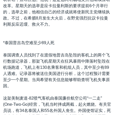
改革。星期天的选举是应卡拉曼利斯的要求提前6个月举行
的，选举之前，他相信自己的经济成就将使新民主党继续执
政。不过，在希腊8月发生大火后，在野党强烈抗议卡拉曼
利斯反应迟缓、救火不力。
*泰国普吉岛空难至少89人死
泰国调查人员找到了在渡假地普吉岛坠毁的客机上的两个飞
行数据记录器，那架飞机星期天在狂风暴雨中降落时坠毁在
机场跑道，飞机上有130名乘客和机组人员，其中至少有89
人遇难。记录器将被送往美国进行分析，这个过程预计需要
至少一个星期。当局希望有关信息能够帮助查明飞机失事原
因。
这架美制麦道-82喷气客机由泰国廉价航空公司“一二走”
(One-Two-Go)经营，飞机当时摔成两截，起火燃烧。有关官
员说，有34名泰国人和55名外国人丧生。外国使馆证实，死