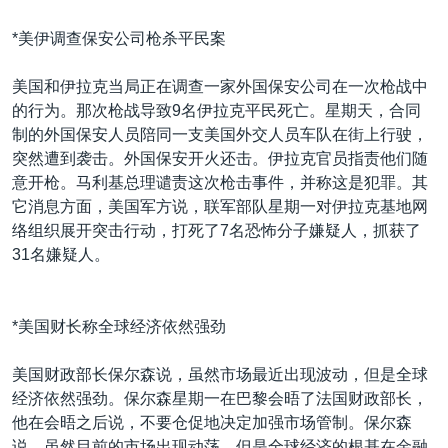
*美伊调查保安公司枪杀平民案
美国和伊拉克当局正在调查一家外国保安公司在一次枪战中
的行为。那次枪战导致9名伊拉克平民死亡。星期天，合同
制的外国保安人员陪同一支美国外交人员车队在街上行驶，
突然遭到袭击。外国保安开火还击。伊拉克官员指责他们随
意开枪。马利基总理谴责这次枪击事件，并称这是犯罪。其
它消息方面，美国军方说，联军部队星期一对伊拉克基地网
络组织展开突击行动，打死了7名恐怖分子嫌疑人，抓获了
31名嫌疑人。
*美国财长称全球经济依然强劲
美国财政部长保尔森说，虽然市场最近出现波动，但是全球
经济依然强劲。保尔森星期一在巴黎会晤了法国财政部长，
他在会晤之后说，不要仓促地决定加强市场管制。保尔森
说，虽然目前的市场出现动荡，但是全球经济的根基在金融