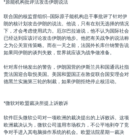
*原能机构批评法攻击伊朗说法
联合国的核监督组织--国际原子能机构总干事批评了针对伊
朗的核计划攻击伊朗的说法。他说，只有在别无选择的情况
下，才会考虑使用武力。厄尔巴拉迪说，他不认为国际社会
已经达到应该讨论攻击伊朗的地步。他把有关战争的说法称
之为公关宣传策略。而在一天之前，法国外长库什纳警告说
如果同伊朗的谈判失败，世界就应该为战争做准备。
针对库什纳发出的警告，伊朗国营的伊斯兰共和国通讯社指
责法国迎合取悦美国。美国和盟国正在敦促联合国安理会对
德黑兰实施第三轮的制裁，如果伊朗拒绝停止核活动。
*微软对欧盟裁决所提上诉败诉
软件巨头微软公司对一项欧洲的裁决提出的上诉败诉。这项
欧洲裁决认为，微软公司滥用市场权力，不公平地剥夺了竞
争对手进入其电脑操作系统的机会。欧盟法院星期一裁决