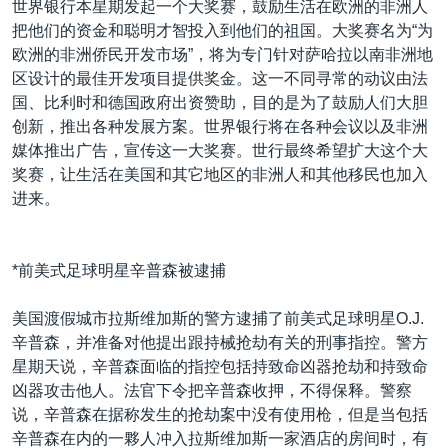
世界银行本星期发起一个大奖赛，鼓励生活在欧洲的非洲人
把他们的资金和聪明才智投入到他们的祖国。大奖赛名为“为
欧洲的非洲侨民开发市场”，将为专门针对萨哈拉以南非洲地
区设计的最佳开发项目提供奖金。这一不同寻常的动议由法
国、比利时和德国政府出资赞助，目的是为了鼓励人们大胆
创新，推出各种发展方案。世界银行将在各种会议以及非洲
媒体推出广告，宣传这一大奖赛。世行最终希望扩大这个大
奖赛，让生活在美国和其它地区的非洲人和其他移民也加入
进来。
*前美式足球明星辛普森被逮捕
美国渡假城市拉斯维加斯的警方逮捕了前美式足球明星O.J.
辛普森，并准备对他提出跟持械抢劫有关的刑事指控。警方
星期天说，辛普森面临的指控包括持致命凶器抢劫和持致命
凶器攻击他人。法官下令把辛普森收押，不得保释。警察
说，辛普森在据称发生的抢劫案中没有使用枪，但是当包括
辛普森在内的一夥人冲入拉斯维加斯一家酒店的房间时，有