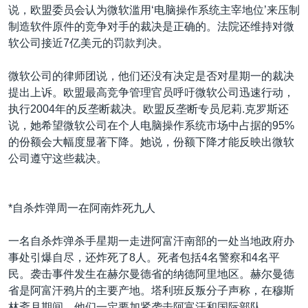
说，欧盟委员会认为微软滥用‘电脑操作系统主宰地位’来压制
制造软件原件的竞争对手的裁决是正确的。法院还维持对微
软公司接近7亿美元的罚款判决。
微软公司的律师团说，他们还没有决定是否对星期一的裁决
提出上诉。欧盟最高竞争管理官员呼吁微软公司迅速行动，
执行2004年的反垄断裁决。欧盟反垄断专员尼莉.克罗斯还
说，她希望微软公司在个人电脑操作系统市场中占据的95%
的份额会大幅度显著下降。她说，份额下降才能反映出微软
公司遵守这些裁决。
*自杀炸弹周一在阿南炸死九人
一名自杀炸弹杀手星期一走进阿富汗南部的一处当地政府办
事处引爆自尽，还炸死了8人。死者包括4名警察和4名平
民。袭击事件发生在赫尔曼德省的纳德阿里地区。赫尔曼德
省是阿富汗鸦片的主要产地。塔利班反叛分子声称，在穆斯
林斋月期间，他们一定要加紧袭击阿富汗和国际部队。