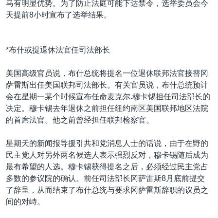
马有明显优势。为了防止法庭可能下达禁令，选举委员会今
天提前8小时宣布了选举结果。
*布什或提退休法官任司法部长
美国高级官员说，布什总统将提名一位退休联邦法官接替冈
萨雷斯出任美国联邦司法部长。有关官员说，布什总统预计
会在星期一某个时候宣布任命麦克尔.穆卡锡担任司法部长的
决定。穆卡锡去年退休之前担任纽约南区美国联邦地区法院
的首席法官。他之前曾经担任联邦检察官。
星期天的新闻报导援引共和党消息人士的话说，由于在野的
民主党人对另外两名候选人表示强烈反对，穆卡锡随后成为
最有希望的人选。穆卡锡获得提名之后，必须经过民主党占
多数的参议院的确认。前任司法部长冈萨雷斯8月底前提交
了辞呈，从而结束了布什总统与要求冈萨雷斯辞职的议员之
间的对峙。