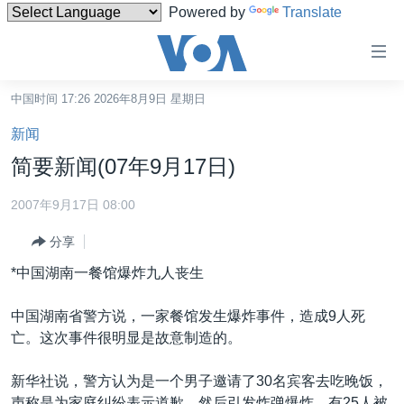
Powered by
Translate
无
障
碍
中国时间 17:26 2026年8月9日 星期日
主页
链
新闻
接
美国
简要新闻(07年9月17日)
跳
中国
转
2007年9月17日 08:00
台湾
到
分享
内
港澳
容
*中国湖南一餐馆爆炸九人丧生
国际
跳
转
分类新闻
最新国际新闻
中国湖南省警方说，一家餐馆发生爆炸事件，造成9人死
到
亡。这次事件很明显是故意制造的。
美中关系
印太
经济·金融·贸易
导
航
热点专题
中东
人权·法律·宗教
新华社说，警方认为是一个男子邀请了30名宾客去吃晚饭，
跳
声称是为家庭纠纷表示道歉，然后引发炸弹爆炸。有25人被