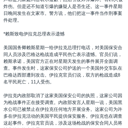
VOA视频
欧洲
科教·文娱·体健
白宫要闻
转
炸伤。但是还不知道引爆的嫌疑人是否生还。这一事件星期
到
VOA今日焦点
非洲
军事
国会报道
日晚间发生在文家市。警方说，他们把这一事件当作刑事案
检
件处理。
中文广播
美洲
劳工
美中关系
索
全球议题
环境
美国建国250周年
*赖斯致电伊拉克总理表示遗憾
关注我们
埃博拉疫情
美国国务卿赖斯星期一给伊拉克总理打电话，对美国保安合
美国之音专访
同人员涉及巴格达枪战造成平民伤亡表示遗憾。官员们说，
赖斯承诺，美国官方正在对星期天发生的事件展开全面调
重要讲话与声明
查。事件发生时，这家保安公司护送的一个美国外交车队在
台海两岸关系
巴格达西部遭到攻击。伊拉克官员们说，双方的枪战造成8
其他语言网站
名平民死亡，11人受伤。
南中国海争端
关注西藏
伊拉克内政部取消了这家美国保安公司的执照，这家公司因
为枪战事件正在接受调查。内政部发言人星期一说，美国黑
关注新疆
水公司已被禁止在伊拉克任何地方开展业务。这家公司为许
GEN Z 看美国
多在伊拉克活动的美国平民提供保安服务。伊拉克也在调查
这起事件。伊拉克官员说，涉及这场枪战的保安合同人员将