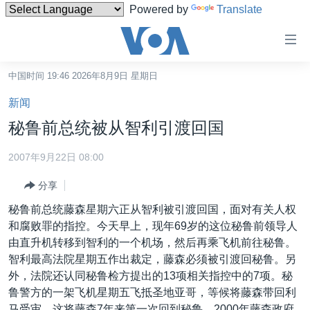
Powered by
Translate
无
障
碍
中国时间 19:46 2026年8月9日 星期日
主页
链
新闻
接
美国
秘鲁前总统被从智利引渡回国
跳
中国
转
2007年9月22日 08:00
台湾
到
分享
内
港澳
容
秘鲁前总统藤森星期六正从智利被引渡回国，面对有关人权
国际
跳
和腐败罪的指控。今天早上，现年69岁的这位秘鲁前领导人
转
分类新闻
最新国际新闻
由直升机转移到智利的一个机场，然后再乘飞机前往秘鲁。
到
智利最高法院星期五作出裁定，藤森必须被引渡回秘鲁。另
美中关系
印太
经济·金融·贸易
导
外，法院还认同秘鲁检方提出的13项相关指控中的7项。秘
航
热点专题
中东
人权·法律·宗教
鲁警方的一架飞机星期五飞抵圣地亚哥，等候将藤森带回利
跳
马受审。这将藤森7年来第一次回到秘鲁。2000年藤森政府