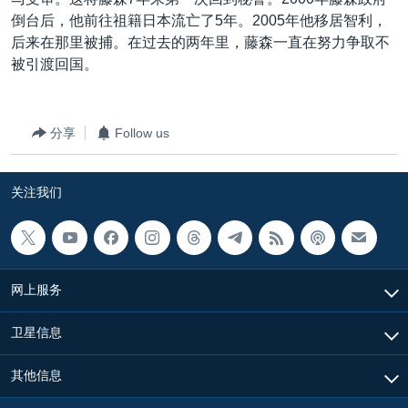
VOA视频
欧洲
科教·文娱·体健
白宫要闻
转
倒台后，他前往祖籍日本流亡了5年。2005年他移居智利，
到
VOA今日焦点
非洲
军事
国会报道
后来在那里被捕。在过去的两年里，藤森一直在努力争取不
检
被引渡回国。
中文广播
美洲
劳工
美中关系
索
全球议题
环境
美国建国250周年
关注我们
分享
Follow us
埃博拉疫情
美国之音专访
关注我们
重要讲话与声明
台海两岸关系
其他语言网站
南中国海争端
网上服务
关注西藏
卫星信息
关注新疆
GEN Z 看美国
其他信息