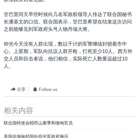
VOA视频
欧洲
科教·文娱·体健
白宫要闻
转
到
VOA今日焦点
非洲
军事
国会报道
甘巴里同天早些时候向几名军政权领导人传达了联合国秘书
检
长潘基文的口信。联合国表示，甘巴里希望在结束这次访问
中文广播
美洲
劳工
美中关系
索
之前能够见到军政府头号人物丹瑞大将。
全球议题
环境
美国建国250周年
关注我们
仰光今天没有人群出现，数以千计的军警继续封锁着市中
埃博拉疫情
心。上星期，军队向抗议人群开枪，打死至少10人。西方外
美国之音专访
交人员和目击者说，他们相信，实际死亡人数要远超过10
人。
重要讲话与声明
台海两岸关系
其他语言网站
分享
Follow us
南中国海争端
关注西藏
相关内容
关注新疆
联合国特使会晤昂山素季和缅甸官员
GEN Z 看美国
美国促缅甸邻国向仰光军政府施压