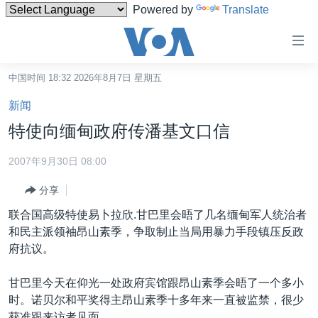
Powered by
Translate
无
障
碍
中国时间 18:32 2026年8月7日 星期五
主页
链
新闻
接
美国
特使向缅甸政府传潘基文口信
跳
中国
转
2007年9月30日 08:00
台湾
到
分享
内
港澳
容
联合国高级特使易卜拉欣.甘巴里会晤了几名缅甸军人统治者
国际
跳
和民主派领袖昂山素季，争取制止当局用暴力手段镇压反政
转
分类新闻
最新国际新闻
府抗议。
到
美中关系
印太
经济·金融·贸易
导
甘巴里今天在仰光一处政府宾馆跟昂山素季会晤了一个多小
航
热点专题
中东
人权·法律·宗教
时。诺贝尔和平奖得主昂山素季十多年来一直被监禁，很少
跳
获准跟来访者见面。