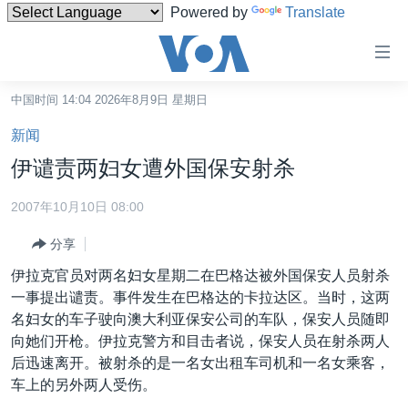
Powered by
Translate
无
障
碍
中国时间 14:04 2026年8月9日 星期日
主页
链
新闻
接
美国
伊谴责两妇女遭外国保安射杀
跳
中国
转
2007年10月10日 08:00
台湾
到
分享
内
港澳
容
伊拉克官员对两名妇女星期二在巴格达被外国保安人员射杀
国际
跳
一事提出谴责。事件发生在巴格达的卡拉达区。当时，这两
转
分类新闻
最新国际新闻
名妇女的车子驶向澳大利亚保安公司的车队，保安人员随即
到
向她们开枪。伊拉克警方和目击者说，保安人员在射杀两人
美中关系
印太
经济·金融·贸易
导
后迅速离开。被射杀的是一名女出租车司机和一名女乘客，
航
热点专题
中东
人权·法律·宗教
车上的另外两人受伤。
跳