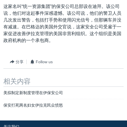
VOA视频
欧洲
科教·文娱·体健
白宫要闻
转
这家名叫“统一资源集团”的保安公司总部设在迪拜。该公司
到
VOA今日焦点
非洲
军事
国会报道
说，他们对这起事件深感遗憾。该公司说，他们的警卫人员
检
几次发出警告，包括打手势和使用闪光信号，但那辆车并没
中文广播
美洲
劳工
美中关系
索
有减速。在巴格达的美国外交官说，这家安全公司受雇于一
全球议题
环境
美国建国250周年
家促进改善伊拉克管理的美国非营利组织。这个组织是美国
关注我们
政府机构的一个承包商。
埃博拉疫情
美国之音专访
分享
Follow us
重要讲话与声明
台海两岸关系
其他语言网站
相关内容
南中国海争端
美拟制定新制度管理在伊保安公司
关注西藏
关注新疆
保安打死两名妇女伊拉克民众愤怒
GEN Z 看美国
关注我们