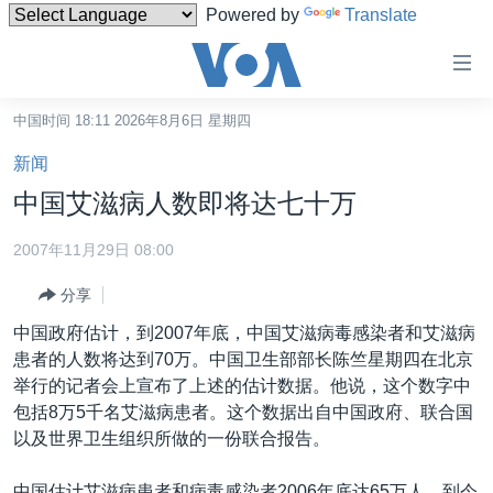
Powered by
Translate
无
障
碍
中国时间 18:11 2026年8月6日 星期四
主页
链
新闻
接
美国
中国艾滋病人数即将达七十万
跳
中国
转
2007年11月29日 08:00
台湾
到
分享
内
港澳
容
中国政府估计，到2007年底，中国艾滋病毒感染者和艾滋病
国际
跳
患者的人数将达到70万。中国卫生部部长陈竺星期四在北京
转
分类新闻
最新国际新闻
举行的记者会上宣布了上述的估计数据。他说，这个数字中
到
包括8万5千名艾滋病患者。这个数据出自中国政府、联合国
美中关系
印太
经济·金融·贸易
导
以及世界卫生组织所做的一份联合报告。
航
热点专题
中东
人权·法律·宗教
跳
中国估计艾滋病患者和病毒感染者2006年底达65万人。到今