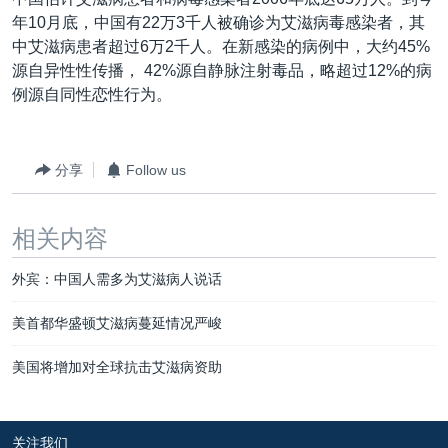
VOA视频
欧洲
科教·文娱·体健
白宫要闻
转
年10月底，中国有22万3千人被确诊为艾滋病毒感染者，其
到
VOA今日焦点
非洲
军事
国会报道
中艾滋病患者超过6万2千人。在新感染的病例中，大约45%
检
源自异性性传播， 42%源自静脉注射毒品，略超过12%的病
中文广播
美洲
劳工
美中关系
索
例源自同性恋性行为。
全球议题
环境
美国建国250周年
关注我们
埃博拉疫情
分享
Follow us
美国之音专访
重要讲话与声明
相关内容
台海两岸关系
其他语言网站
外宾：中国人需多为艾滋病人说话
南中国海争端
美首都华盛顿艾滋病蔓延情况严峻
关注西藏
美国将增加对全球抗击艾滋病资助
关注新疆
GEN Z 看美国
关注我们