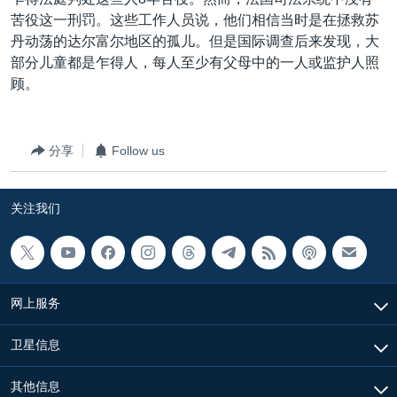
VOA视频
欧洲
科教·文娱·体健
白宫要闻
转
苦役这一刑罚。这些工作人员说，他们相信当时是在拯救苏
到
VOA今日焦点
非洲
军事
国会报道
丹动荡的达尔富尔地区的孤儿。但是国际调查后来发现，大
检
部分儿童都是乍得人，每人至少有父母中的一人或监护人照
中文广播
美洲
劳工
美中关系
索
顾。
全球议题
环境
美国建国250周年
关注我们
埃博拉疫情
分享
Follow us
美国之音专访
重要讲话与声明
关注我们
台海两岸关系
其他语言网站
南中国海争端
关注西藏
网上服务
关注新疆
卫星信息
GEN Z 看美国
其他信息