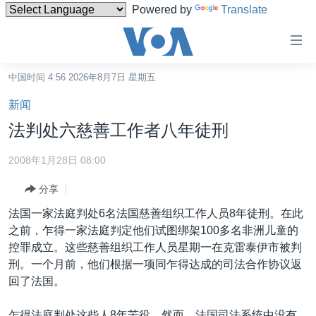
Powered by
Translate
无
障
碍
中国时间 4:56 2026年8月7日 星期五
主页
链
新闻
接
美国
法判处六慈善工作者八年徒刑
跳
中国
转
2008年1月28日 08:00
台湾
到
分享
内
港澳
容
法国一家法庭判处6名法国慈善组织工作人员8年徒刑。在此
国际
跳
之前，乍得一家法庭判定他们试图绑架100多名非洲儿童的
转
分类新闻
最新国际新闻
控罪成立。这些慈善组织工作人员星期一在克雷泰伊市被判
到
刑。一个月前，他们根据一项同乍得达成的司法合作协议返
美中关系
印太
经济·金融·贸易
导
回了法国。
航
热点专题
中东
人权·法律·宗教
跳
乍得法庭判处这些人8年苦役。然而，法国司法系统中没有