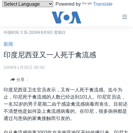
Powered by
Translate
无
障
碍
中国时间 3:35 2026年8月9日 星期日
主页
链
新闻
接
美国
印度尼西亚又一人死于禽流感
跳
中国
转
2008年1月30日 08:00
台湾
到
分享
内
港澳
容
印度尼西亚卫生官员表示，又有一人死于禽流感。迄今为
国际
跳
止，印尼死于禽流感的人数已经达到101人。印尼官员说，
转
分类新闻
最新国际新闻
一名32岁的男子星期二由于感染禽流感病毒而丧生。目前还
到
不清楚他是如何染上禽流感病毒的。在印尼，很多病例都是
美中关系
印太
经济·金融·贸易
导
通过与患病的家禽接触而引发的。
航
热点专题
中东
人权·法律·宗教
跳
自从禽流感病毒2003年在东南亚地区开始传播以来，印尼方