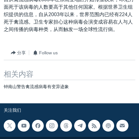
VOA视频
欧洲
科教·文娱·体健
白宫要闻
转
面死于该病毒的人数要高于其他任何国家。根据世界卫生组
到
VOA今日焦点
非洲
军事
国会报道
织提供的信息，自从2003年以来，世界范围内已经有224人
检
死于禽流感。卫生专家担心这种病毒会演变成容易在人与人
中文广播
美洲
劳工
美中关系
索
之间传播的病毒种类，从而触发一场全球性流行病。
全球议题
环境
美国建国250周年
关注我们
埃博拉疫情
分享
Follow us
美国之音专访
重要讲话与声明
相关内容
台海两岸关系
其他语言网站
钟南山警告禽流感病毒有变异迹象
南中国海争端
关注西藏
关注我们
关注新疆
GEN Z 看美国