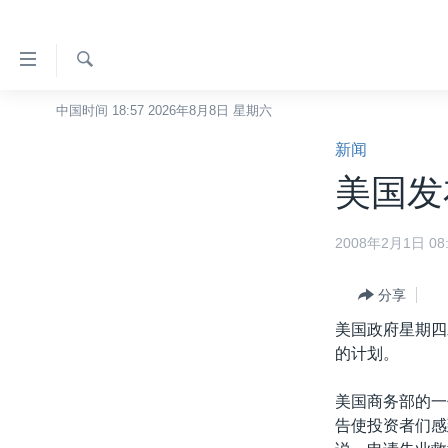
无
障
碍
检
中国时间 18:57 2026年8月8日 星期六
主页
索
链
新闻
美国
接
美国发
中国
跳
转
台湾
2008年2月1日 08:
到
港澳
内
容
分享
国际
跳
美国政府星期四
分类新闻
最新国际新闻
转
的计划。
到
美中关系
印太
经济·金融·贸易
导
美国商务部的一
热点专题
中东
人权·法律·宗教
航
告使投资者们感
跳
VOA视频
欧洲
科教·文娱·体健
白宫要闻