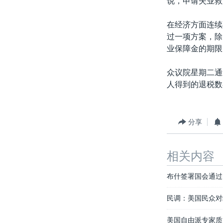
说，申请失业救
转
VOA今日焦点
非洲
军事
国会报道
到
在经济方面连续
检
中文广播
美洲
劳工
美中关系
过一项方案，除
索
业保障金的期限
全球议题
环境
美国建国250周年
埃博拉疫情
众议院星期二通
人得到的退税数
美国之音专访
重要讲话与声明
台海两岸关系
分享
南中国海争端
相关内容
关注西藏
关注新疆
布什签署国会通过
GEN Z 看美国
民调：美国民众对
美国自由派专家质