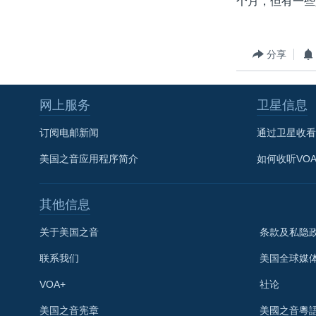
个月，但有一些
转
VOA今日焦点
非洲
军事
国会报道
到
检
中文广播
美洲
劳工
美中关系
分享
索
全球议题
环境
美国建国250周年
埃博拉疫情
网上服务
卫星信息
美国之音专访
订阅电邮新闻
通过卫星收看
重要讲话与声明
美国之音应用程序简介
如何收听VO
台海两岸关系
南中国海争端
其他信息
关注西藏
关于美国之音
条款及私隐
关注新疆
联系我们
美国全球媒
GEN Z 看美国
VOA+
社论
关注我们
美国之音宪章
美國之音粵