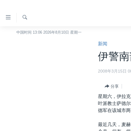
无
障
碍
检
中国时间 13:06 2026年8月10日 星期一
主页
索
链
新闻
美国
接
伊警南
中国
跳
转
台湾
2008年3月15日 08
到
港澳
内
容
分享
国际
跳
星期六，伊拉克
分类新闻
最新国际新闻
转
叶派教士萨德尔
到
美中关系
印太
经济·金融·贸易
德军在该城市两
导
热点专题
中东
人权·法律·宗教
航
最近几天，麦赫
跳
VOA视频
欧洲
科教·文娱·体健
白宫要闻