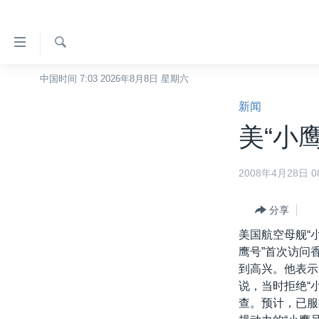
无
障
碍
检
中国时间 7:03 2026年8月8日 星期六
主页
索
链
新闻
美国
接
美“小
中国
跳
转
台湾
2008年4月28日 08
到
港澳
内
容
分享
国际
跳
美国航空母舰“
分类新闻
最新国际新闻
转
鹰号”首次访问
到
美中关系
印太
经济·金融·贸易
到高兴。他表示
导
说，当时拒绝“
热点专题
中东
人权·法律·宗教
航
查。预计，已服
跳
VOA视频
欧洲
科教·文娱·体健
白宫要闻