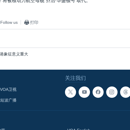
号”将被核动力航空母舰“乔治·华盛顿号”取代。
Follow us
打印
港象征意义重大
关注我们
VOA卫视
A短波广播