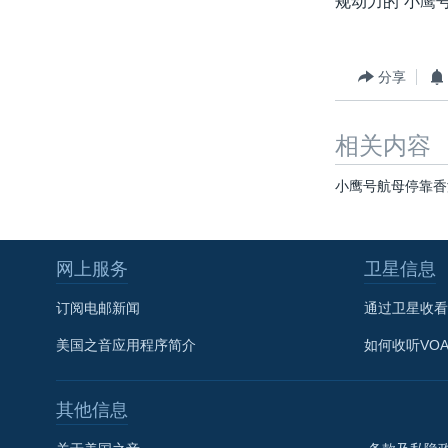
规动力的“小鹰
转
VOA今日焦点
非洲
军事
国会报道
到
检
中文广播
美洲
劳工
美中关系
分享
索
全球议题
环境
美国建国250周年
埃博拉疫情
相关内容
美国之音专访
小鹰号航母停靠香
重要讲话与声明
台海两岸关系
网上服务
卫星信息
南中国海争端
订阅电邮新闻
通过卫星收看
关注西藏
美国之音应用程序简介
如何收听VO
关注新疆
GEN Z 看美国
其他信息