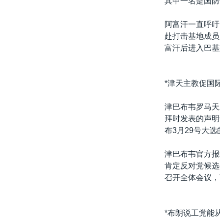
其中一名是国防
转
VOA今日焦点
非洲
军事
国会报道
到
阿富汗一直呼吁
检
中文广播
美洲
劳工
美中关系
赴打击基地成员
索
富汗后进入巴基
全球议题
环境
美国建国250周年
埃博拉疫情
*津天主教促国
美国之音专访
重要讲话与声明
津巴布韦罗马天
拜时发表的声明
台海两岸关系
布3月29号大
南中国海争端
津巴布韦官方报
关注西藏
肯定反对党候选
关注新疆
召开全体会议，
GEN Z 看美国
*布朗说工党能