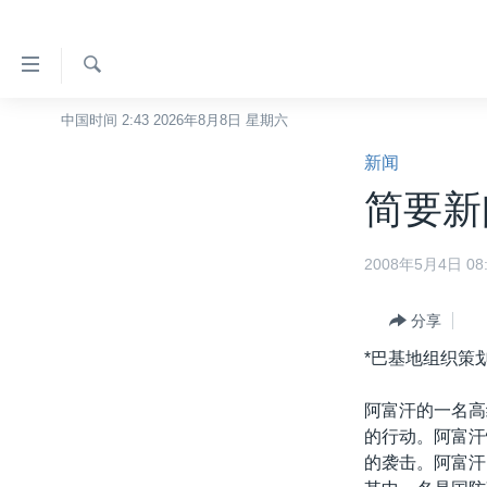
无
障
碍
检
中国时间 2:43 2026年8月8日 星期六
主页
索
链
新闻
美国
接
简要新闻
中国
跳
转
台湾
2008年5月4日 08:
到
港澳
内
容
分享
国际
跳
*巴基地组织策
分类新闻
最新国际新闻
转
到
美中关系
印太
经济·金融·贸易
阿富汗的一名高
导
的行动。阿富汗
热点专题
中东
人权·法律·宗教
航
的袭击。阿富汗
跳
VOA视频
欧洲
科教·文娱·体健
白宫要闻