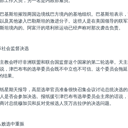
部工作人员，另一名是内政部雇员。
巴基斯坦摧毁两国边境线巴方境内的基地组织。巴基斯坦表示，
以及其他渗入巴勒斯坦的激进分子。这些人是在美国领导的联军2
斯坦境内的。阿富汗的塔利班运动已经声称对那次袭击负责。
际社会监督决选
主教会呼吁非洲联盟和联合国监督这个国家的第二轮选举。天主
说，津巴布韦的选举委员会既不中立也不可信。这个委员会拖延
选的结果。
纸星期天报导，高层选举官员准备很快召集会议讨论总统决选的
人是否会参加决选。报纸援引津巴布韦选举委员会主席的话说，选
商讨总统穆加贝和反对党候选人茨万吉拉伊的决选问题。
从败选中重振