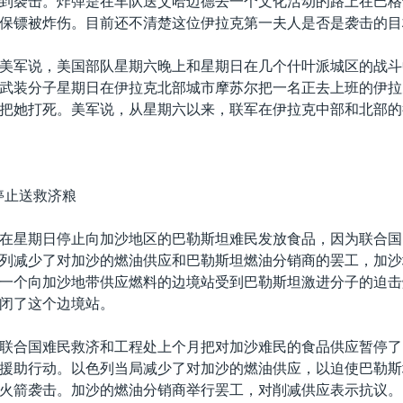
到袭击。炸弹是在车队送艾哈迈德去一个文化活动的路上在巴格
保镖被炸伤。目前还不清楚这位伊拉克第一夫人是否是袭击的目
美军说，美国部队星期六晚上和星期日在几个什叶派城区的战斗
武装分子星期日在伊拉克北部城市摩苏尔把一名正去上班的伊拉
把她打死。美军说，从星期六以来，联军在伊拉克中部和北部的
。
停止送救济粮
在星期日停止向加沙地区的巴勒斯坦难民发放食品，因为联合国
列减少了对加沙的燃油供应和巴勒斯坦燃油分销商的罢工，加沙
一个向加沙地带供应燃料的边境站受到巴勒斯坦激进分子的迫击
闭了这个边境站。
联合国难民救济和工程处上个月把对加沙难民的食品供应暂停了
援助行动。以色列当局减少了对加沙的燃油供应，以迫使巴勒斯
火箭袭击。加沙的燃油分销商举行罢工，对削减供应表示抗议。