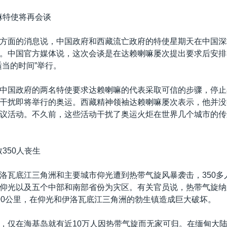
嘛特使将再会谈
方面的消息说，中国政府和西藏流亡政府的特使星期天在中国深
。中国官方媒体说，这次会谈是在达赖喇嘛屡次提出要求后安排
适当的时间”举行。
中国政府的两名特使要求达赖喇嘛的代表采取可信的步骤，停止
干扰即将举行的奥运。西藏精神领袖达赖喇嘛屡次表示，他并没
议活动。不久前，这些活动干扰了奥运火炬在世界几个城市的传
350人丧生
洛瓦底江三角洲和主要城市仰光遭到热带气旋风暴袭击，350多
仰光以及五个中部和南部省份为灾区。有关官员说，热带气旋纳
90公里，在仰光和伊洛瓦底江三角洲的勃生镇造成巨大破坏。
，仅在海基岛就有近10万人因热带气旋而无家可归。在缅甸大