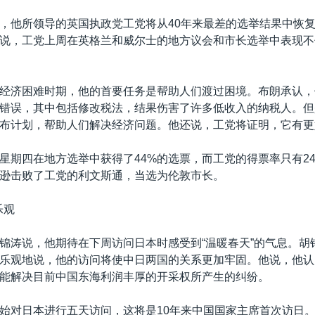
，他所领导的英国执政党工党将从40年来最差的选举结果中恢
说，工党上周在英格兰和威尔士的地方议会和市长选举中表现不
经济困难时期，他的首要任务是帮助人们渡过困境。布朗承认，
错误，其中包括修改税法，结果伤害了许多低收入的纳税人。但
布计划，帮助人们解决经济问题。他还说，工党将证明，它有更
星期四在地方选举中获得了44%的选票，而工党的得票率只有2
逊击败了工党的利文斯通，当选为伦敦市长。
乐观
锦涛说，他期待在下周访问日本时感受到“温暖春天”的气息。胡
乐观地说，他的访问将使中日两国的关系更加牢固。他说，他认
能解决目前中国东海利润丰厚的开采权所产生的纠纷。
始对日本进行五天访问，这将是10年来中国国家主席首次访日