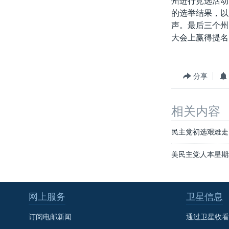
州进行竞选活动
转
的选举结果，以
VOA今日焦点
非洲
军事
国会报道
到
声。最后三个州
检
中文广播
美洲
劳工
美中关系
大会上赢得提名
索
全球议题
环境
美国建国250周年
埃博拉疫情
分享
美国之音专访
重要讲话与声明
相关内容
台海两岸关系
民主党初选艰难走
南中国海争端
美民主党人本星期
关注西藏
关注新疆
网上服务
卫星信息
GEN Z 看美国
订阅电邮新闻
通过卫星收看