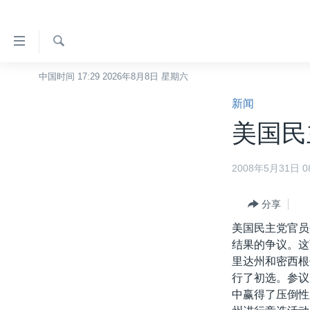
无
障
碍
检
中国时间 17:29 2026年8月8日 星期六
主页
索
链
新闻
美国
接
美国民
中国
跳
转
台湾
2008年5月31日 08
到
港澳
内
容
分享
国际
跳
美国民主党官员
分类新闻
最新国际新闻
转
结果的争议。这
到
美中关系
印太
经济·金融·贸易
里达州和密西根
导
行了初选。参议
热点专题
中东
人权·法律·宗教
航
中赢得了压倒性
跳
VOA视频
欧洲
科教·文娱·体健
白宫要闻