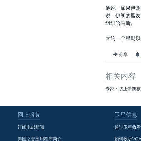
转
他说，如果伊朗
VOA今日焦点
非洲
军事
国会报道
到
说，伊朗的盟友
检
中文广播
美洲
劳工
美中关系
组织哈马斯。
索
全球议题
环境
美国建国250周年
大约一个星期以
埃博拉疫情
美国之音专访
分享
重要讲话与声明
相关内容
台海两岸关系
南中国海争端
专家：防止伊朗核
关注西藏
关注新疆
网上服务
卫星信息
GEN Z 看美国
订阅电邮新闻
通过卫星收看
美国之音应用程序简介
如何收听VO