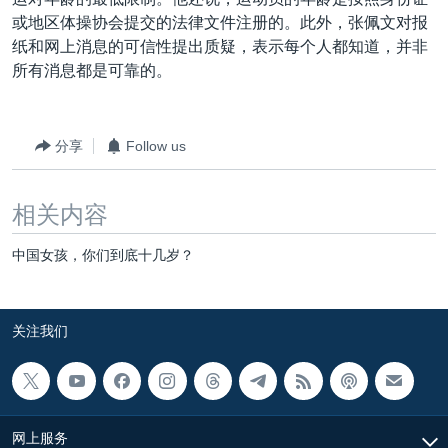
VOA视频
欧洲
科教·文娱·体健
白宫要闻
转
或地区体操协会提交的法律文件注册的。此外，张佩文对报
到
VOA今日焦点
非洲
军事
国会报道
纸和网上消息的可信性提出质疑，表示每个人都知道，并非
检
所有消息都是可靠的。
中文广播
美洲
劳工
美中关系
索
全球议题
环境
美国建国250周年
关注我们
分享
Follow us
埃博拉疫情
美国之音专访
相关内容
重要讲话与声明
中国女孩，你们到底十几岁？
台海两岸关系
其他语言网站
南中国海争端
关注我们
关注西藏
关注新疆
GEN Z 看美国
网上服务