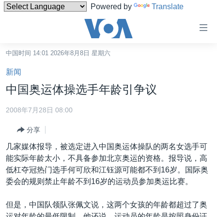
Powered by
Translate
无
障
碍
中国时间 14:01 2026年8月8日 星期六
主页
链
新闻
接
美国
中国奥运体操选手年龄引争议
跳
中国
转
2008年7月28日 08:00
台湾
到
分享
内
港澳
容
几家媒体报导，被选定进入中国奥运体操队的两名女选手可
国际
跳
能实际年龄太小，不具备参加北京奥运的资格。报导说，高
转
分类新闻
最新国际新闻
低杠夺冠热门选手何可欣和江钰源可能都不到16岁。国际奥
到
委会的规则禁止年龄不到16岁的运动员参加奥运比赛。
美中关系
印太
经济·金融·贸易
导
航
热点专题
中东
人权·法律·宗教
但是，中国队领队张佩文说，这两个女孩的年龄都超过了奥
跳
运对年龄的最低限制。他还说，运动员的年龄是按照身份证