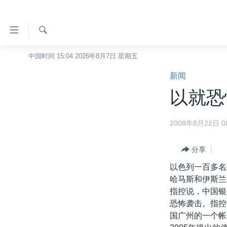
无
障
碍
检
中国时间 15:04 2026年8月7日 星期五
主页
索
链
新闻
美国
接
以就恐
中国
跳
转
台湾
2008年8月22日 08
到
港澳
内
容
分享
国际
跳
以色列一百多名
分类新闻
最新国际新闻
转
哈马斯和伊斯兰
到
美中关系
印太
经济·金融·贸易
指控说，中国银行
导
恐怖袭击。指控
热点专题
中东
人权·法律·宗教
航
国广州的一个帐
跳
VOA视频
欧洲
科教·文娱·体健
白宫要闻