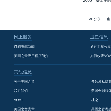
2005年提出
转
VOA今日焦点
非洲
军事
国会报道
到
检
中文广播
美洲
劳工
美中关系
分享
索
全球议题
环境
美国建国250周年
埃博拉疫情
网上服务
卫星信息
美国之音专访
订阅电邮新闻
通过卫星收看
重要讲话与声明
美国之音应用程序简介
如何收听VO
台海两岸关系
南中国海争端
其他信息
关注西藏
关于美国之音
条款及私隐
关注新疆
联系我们
美国全球媒
GEN Z 看美国
VOA+
社论
关注我们
美国之音宪章
美國之音粵