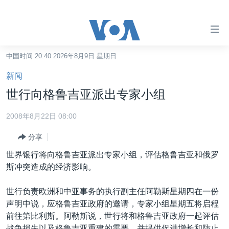
无
障
碍
中国时间 20:40 2026年8月9日 星期日
主页
链
新闻
接
美国
世行向格鲁吉亚派出专家小组
跳
中国
转
2008年8月22日 08:00
台湾
到
分享
内
港澳
容
世界银行将向格鲁吉亚派出专家小组，评估格鲁吉亚和俄罗
国际
跳
斯冲突造成的经济影响。
转
分类新闻
最新国际新闻
到
世行负责欧洲和中亚事务的执行副主任阿勒斯星期四在一份
美中关系
印太
经济·金融·贸易
导
声明中说，应格鲁吉亚政府的邀请，专家小组星期五将启程
航
热点专题
中东
人权·法律·宗教
前往第比利斯。阿勒斯说，世行将和格鲁吉亚政府一起评估
跳
战争损失以及格鲁吉亚重建的需要，并提供促进增长和防止