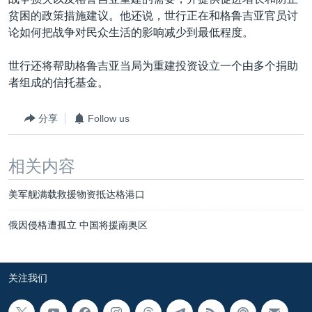
VOA视频
欧洲
科教·文娱·体健
白宫要闻
转
贫困的政策措施建议。他还说，世行正在和格鲁吉亚官员讨
到
VOA今日焦点
非洲
军事
国会报道
论如何把战争对民众生活的影响减少到最低程度。
检
中文广播
美洲
劳工
美中关系
索
世行还将帮助格鲁吉亚当局为重建投资设立一个由多个捐助
全球议题
环境
美国建国250周年
者组成的信托基金。
关注我们
埃博拉疫情
分享
Follow us
美国之音专访
重要讲话与声明
相关内容
台海两岸关系
其他语言网站
美军舰满载救援物资抵达格港口
南中国海争端
俄因侵格遭孤立 中国将援南奥区
关注西藏
关注新疆
关注我们
GEN Z 看美国