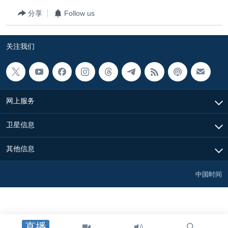
VOA视频
欧洲
科教·文娱·体健
白宫要闻
转
分享
Follow us
到
VOA今日焦点
非洲
军事
国会报道
检
中文广播
美洲
劳工
美中关系
索
关注我们
全球议题
环境
美国建国250周年
关注我们
埃博拉疫情
美国之音专访
网上服务
重要讲话与声明
卫星信息
台海两岸关系
其他语言网站
其他信息
南中国海争端
关注西藏
中国时间
关注新疆
GEN Z 看美国
直播