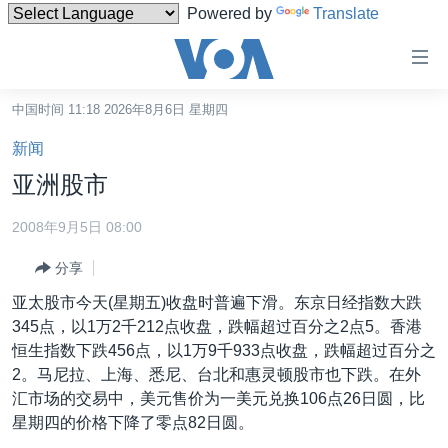
Powered by
Translate
无
障
碍
中国时间 11:18 2026年8月6日 星期四
主页
链
新闻
接
美国
亚洲股市
跳
中国
转
2008年9月5日 08:00
台湾
到
分享
内
港澳
容
亚太股市今天(星期五)收盘时普遍下滑。东京日经指数大跌
国际
跳
345点，以1万2千212点收盘，跌幅超过百分之2点5。香港
转
分类新闻
最新国际新闻
恒生指数下跌456点，以1万9千933点收盘，跌幅超过百分之
到
2。马尼拉、上海、悉尼、台北和惠灵顿股市也下跌。在外
美中关系
印太
经济·金融·贸易
导
汇市场的交易中，美元售价为一美元兑换106点26日圆，比
航
热点专题
中东
人权·法律·宗教
星期四的价格下降了零点82日圆。
跳