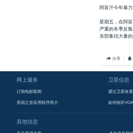
转
阿富汗今年暴力
VOA今日焦点
非洲
军事
国会报道
到
检
中文广播
美洲
劳工
美中关系
星期五，在阿富
索
严重的冬季反叛
全球议题
环境
美国建国250周年
东部集结大量的
埃博拉疫情
美国之音专访
分享
重要讲话与声明
台海两岸关系
网上服务
卫星信息
南中国海争端
订阅电邮新闻
通过卫星收看
关注西藏
美国之音应用程序简介
如何收听VO
关注新疆
GEN Z 看美国
其他信息