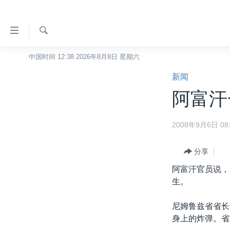
无
障
碍
检
中国时间 12:38 2026年8月8日 星期六
主页
索
链
新闻
美国
接
阿富汗
中国
跳
转
台湾
2008年9月6日 08:
到
港澳
内
容
分享
国际
跳
阿富汗官员说，
分类新闻
最新国际新闻
转
生。
到
美中关系
印太
经济·金融·贸易
导
尼姆鲁兹省省长
热点专题
中东
人权·法律·宗教
航
身上的炸弹。省
跳
VOA视频
欧洲
科教·文娱·体健
白宫要闻