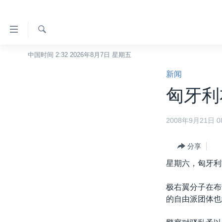
无
障
碍
检
中国时间 2:32 2026年8月7日 星期五
主页
索
链
新闻
美国
接
匈牙利
中国
跳
转
台湾
2008年9月21日 08
到
港澳
内
容
分享
国际
跳
星期六，匈牙利
分类新闻
最新国际新闻
转
到
美中关系
印太
经济·金融·贸易
极右翼分子在布
导
的自由派团体也
热点专题
中东
人权·法律·宗教
航
跳
VOA视频
欧洲
科教·文娱·体健
白宫要闻