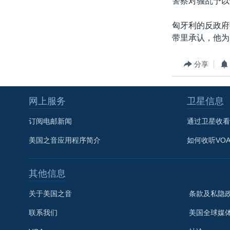
警察对骚乱予以
转
VOA今日焦点
非洲
军事
国会报道
到
匈牙利的反政府
检
中文广播
美洲
劳工
美中关系
带里承认，他为
索
全球议题
环境
美国建国250周年
分享
埃博拉疫情
美国之音专访
网上服务
卫星信息
重要讲话与声明
订阅电邮新闻
通过卫星收看
台海两岸关系
美国之音应用程序简介
如何收听VO
南中国海争端
关注西藏
其他信息
关注新疆
关于美国之音
条款及私隐
GEN Z 看美国
联系我们
美国全球媒