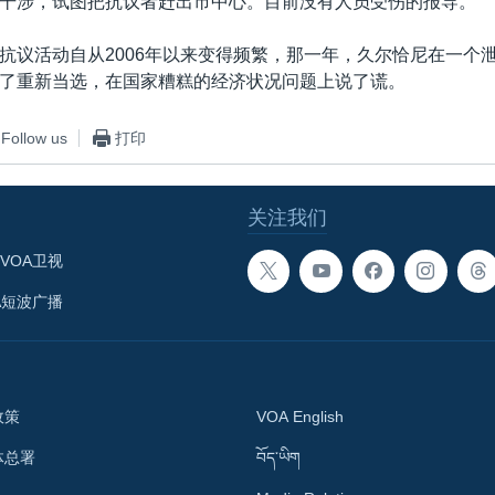
干涉，试图把抗议者赶出市中心。目前没有人员受伤的报导。
抗议活动自从2006年以来变得频繁，那一年，久尔恰尼在一个
了重新当选，在国家糟糕的经济状况问题上说了谎。
Follow us
打印
关注我们
VOA卫视
A短波广播
政策
VOA English
体总署
བོད་ཡིག