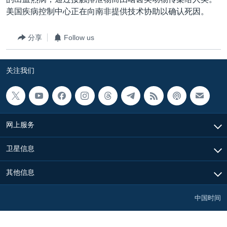
VOA视频
欧洲
科教·文娱·体健
白宫要闻
转
美国疾病控制中心正在向南非提供技术协助以确认死因。
到
VOA今日焦点
非洲
军事
国会报道
检
分享
Follow us
中文广播
美洲
劳工
美中关系
索
全球议题
环境
美国建国250周年
关注我们
关注我们
埃博拉疫情
美国之音专访
重要讲话与声明
网上服务
台海两岸关系
其他语言网站
卫星信息
南中国海争端
关注西藏
其他信息
关注新疆
中国时间
GEN Z 看美国