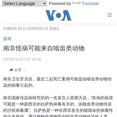
Powered by
Translate
无
障
碍
中国时间 20:12 2026年8月7日 星期五
主页
链
新闻
接
美国
南非怪病可能来自啮齿类动物
跳
中国
转
2008年10月13日 08:00
台湾
到
分享
内
港澳
容
南非卫生官员说，最近三起死亡案例可能是由啮齿类动物传
国际
跳
染的病毒引起的。
转
分类新闻
最新国际新闻
到
南非国家传染病研究所的一名发言人星期天说，“疾病的病原
美中关系
印太
经济·金融·贸易
导
可能是一种跟西非的拉萨热病毒有关的、由啮齿类动物传染
航
热点专题
中东
人权·法律·宗教
的沙状病毒属”。拉萨热是一种在西非发生的能致命的病毒性
跳
的出血热病，通过接触排泄物而由啮齿类动物传染给人类。