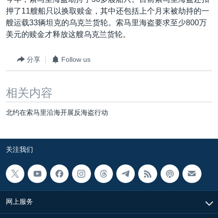
VOA视频
欧洲
科教·文娱·体健
白宫要闻
转
押了11艘船只以换取赎金，其中还包括上个月末被劫持的一
到
VOA今日焦点
非洲
军事
国会报道
艘运载33辆坦克的乌克兰货轮。索马里海盗要求至少800万
检
美元的赎金才释放这艘乌克兰货轮。
中文广播
美洲
劳工
美中关系
索
全球议题
环境
美国建国250周年
分享
Follow us
关注我们
埃博拉疫情
相关内容
美国之音专访
重要讲话与声明
北约在索马里沿海开展反海盗行动
台海两岸关系
其他语言网站
南中国海争端
关注我们
关注西藏
关注新疆
GEN Z 看美国
网上服务