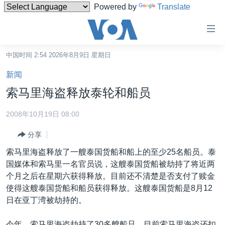
Powered by
Translate
无
障
碍
中国时间 2:54 2026年8月9日 星期日
主页
链
新闻
接
美国
索马里海盗释放泰轮和船员
跳
中国
转
2008年10月19日 08:00
台湾
到
分享
内
港澳
容
索马里海盗释放了一艘泰国货船和船上的至少25名船员。泰
国际
跳
国媒体和索马里一名官员说，这艘泰国货船被劫持了将近两
转
分类新闻
最新国际新闻
个月之后在星期六获得释放。目前还不清楚是否支付了赎金
到
使得这艘泰国货船和船员获得释放。这艘泰国货船是8月12
美中关系
印太
经济·金融·贸易
导
日在亚丁湾被劫持的。
航
热点专题
中东
人权·法律·宗教
跳
今年，索马里海盗劫持了30多艘船只。目前索马里海盗还扣