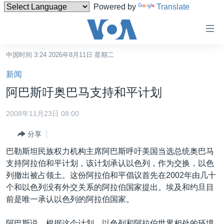
Powered by
Translate
无
障
碍
中国时间 3:24 2026年8月11日 星期二
主页
链
新闻
接
美国
阿巴斯吁奥巴马支持和平计划
跳
中国
转
2008年11月23日 08:00
台湾
到
分享
内
港澳
容
巴勒斯坦民族权力机构主席阿巴斯呼吁美国当选总统奥巴马
国际
跳
支持阿拉伯和平计划，该计划承认以色列，作为交换，以色
转
分类新闻
最新国际新闻
列撤出被占领土。这份阿拉伯和平倡议首先在2002年由几十
到
个和以色列没有外交关系的阿拉伯国家提出。埃及和约旦目
美中关系
印太
经济·金融·贸易
导
前是唯一承认以色列的阿拉伯国家。
航
热点专题
中东
人权·法律·宗教
跳
阿巴斯说，根据这个计划，以色列和阿拉伯世界相处的环境