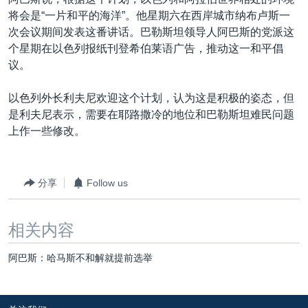
VOA视频
欧洲
科教·文娱·体健
白宫要闻
转
将会是“一片和平的海洋”。他星期六在西岸城市纳布卢斯一
到
VOA今日焦点
非洲
军事
国会报道
次会议期间发表这番讲话。巴勒斯坦领导人阿巴斯的党派这
检
个星期在以色列报纸刊登希伯莱语广告，推动这一和平倡
中文广播
美洲
劳工
美中关系
索
议。
全球议题
环境
美国建国250周年
关注我们
以色列外长利夫尼欢迎这个计划，认为这是积极的姿态，但
埃博拉疫情
是利夫尼表示，需要在耶路撒冷的地位和巴勒斯坦难民问题
美国之音专访
上作一些修改。
重要讲话与声明
台海两岸关系
分享
Follow us
其他语言网站
南中国海争端
相关内容
关注西藏
关注新疆
阿巴斯：哈马斯不和解就提前选举
GEN Z 看美国