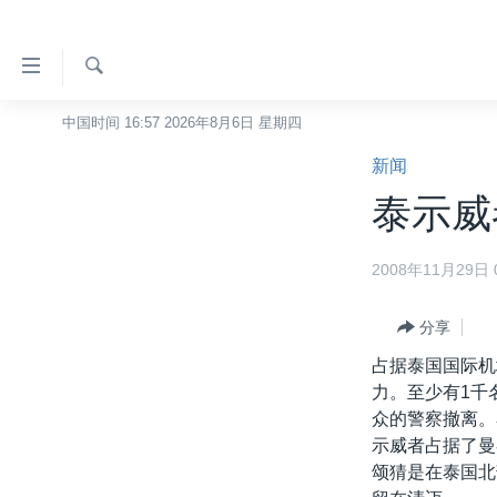
无
障
碍
检
中国时间 16:57 2026年8月6日 星期四
主页
索
链
新闻
美国
接
泰示威
中国
跳
转
台湾
2008年11月29日 0
到
港澳
内
容
分享
国际
跳
占据泰国国际机
分类新闻
最新国际新闻
转
力。至少有1千
到
美中关系
印太
经济·金融·贸易
众的警察撤离。
导
示威者占据了曼
热点专题
中东
人权·法律·宗教
航
颂猜是在泰国北
跳
VOA视频
欧洲
科教·文娱·体健
白宫要闻