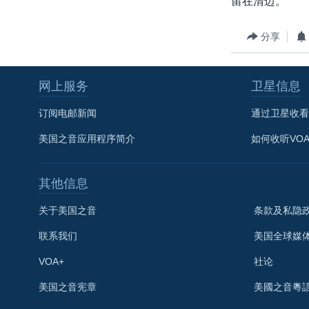
留在清迈。
转
VOA今日焦点
非洲
军事
国会报道
到
分享
检
中文广播
美洲
劳工
美中关系
索
全球议题
环境
美国建国250周年
网上服务
卫星信息
埃博拉疫情
订阅电邮新闻
通过卫星收看
美国之音专访
美国之音应用程序简介
如何收听VO
重要讲话与声明
台海两岸关系
其他信息
南中国海争端
关于美国之音
条款及私隐
关注西藏
联系我们
美国全球媒
关注新疆
VOA+
社论
GEN Z 看美国
关注我们
美国之音宪章
美國之音粵