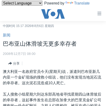
Powered by
Translate
无
障
碍
中国时间 15:17 2026年8月6日 星期四
主页
链
新闻
接
美国
巴布亚山体滑坡无更多幸存者
跳
中国
转
2008年12月7日 08:00
台湾
到
分享
内
港澳
容
澳大利亚一名政府官员今天(星期天)说，派遣到巴布亚新几
国际
跳
内亚一个金矿现场的搜救小组说，他们没有发现当地泥石流
转
分类新闻
最新国际新闻
的幸存者。这次泥石流造成10人死亡。
到
美中关系
印太
经济·金融·贸易
导
五人搜救小组星期六到达东部高地省寻找星期四山体滑坡后
航
热点专题
中东
人权·法律·宗教
的幸存者，这起事件发生在总部在加拿大的巴里克金矿公司
跳
拥有的一处金矿附近。之前人们曾相信，被压在成山的泥土