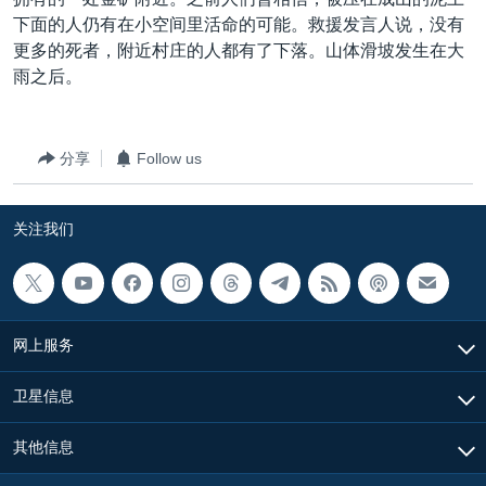
VOA视频
欧洲
科教·文娱·体健
白宫要闻
转
下面的人仍有在小空间里活命的可能。救援发言人说，没有
到
VOA今日焦点
非洲
军事
国会报道
更多的死者，附近村庄的人都有了下落。山体滑坡发生在大
检
雨之后。
中文广播
美洲
劳工
美中关系
索
全球议题
环境
美国建国250周年
关注我们
分享
Follow us
埃博拉疫情
美国之音专访
关注我们
重要讲话与声明
台海两岸关系
其他语言网站
南中国海争端
网上服务
关注西藏
卫星信息
关注新疆
GEN Z 看美国
其他信息